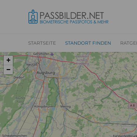
STARTSEITE
STANDORT FINDEN
RATGE
+
−