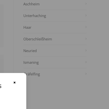
Aschheim
Unterhaching
Haar
Oberschleißheim
Neuried
Ismaning
Gräfelfing
×
s