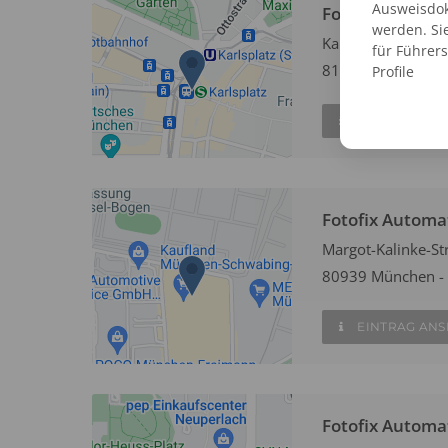
Ausweisdok
Fotofix Automa
werden. Si
Karlsplatz
für Führer
81373 München
Profile
EINTRAG AN
Fotofix Autom
Margot-Kalinke-St
80939 München -
EINTRAG AN
Fotofix Automa