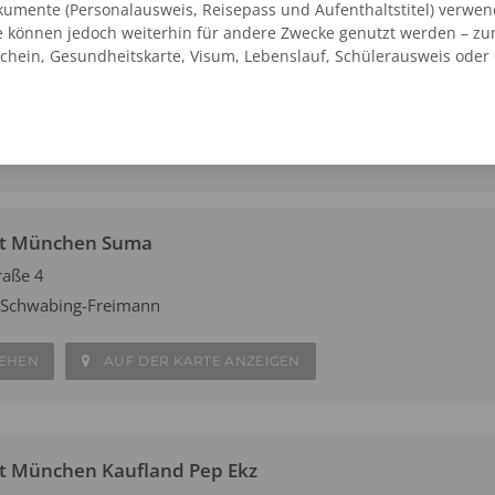
umente (Personalausweis, Reisepass und Aufenthaltstitel) verwen
t München S-Bhf Karlsplatz (Stachus)
e können jedoch weiterhin für andere Zwecke genutzt werden – zu
schein, Gesundheitskarte, Visum, Lebenslauf, Schülerausweis oder
SEHEN
AUF DER KARTE ANZEIGEN
at München Suma
raße 4
 Schwabing-Freimann
SEHEN
AUF DER KARTE ANZEIGEN
t München Kaufland Pep Ekz