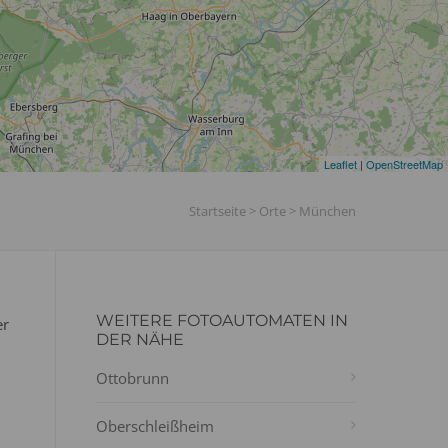
Leaflet
|
OpenStreetMap
Startseite
>
Orte
>
München
WEITERE FOTOAUTOMATEN IN
er
DER NÄHE
Ottobrunn
Oberschleißheim