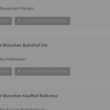
Ramersdorf-Perlach
SEHEN
AUF DER KARTE ANZEIGEN
at München Bahnhof Ost
 Au-Haidhausen
SEHEN
AUF DER KARTE ANZEIGEN
at München Kaufhof Rotkreuz
 Neuhausen-Nymphenburg