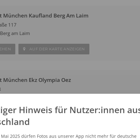
at München Kaufland Berg Am Laim
aße 117
 Berg am Laim
SEHEN
AUF DER KARTE ANZEIGEN
at München Ekz Olympia Oez
8
 Moosach
iger Hinweis für Nutzer:innen au
SEHEN
AUF DER KARTE ANZEIGEN
schland
. Mai 2025 dürfen Fotos aus unserer App nicht mehr für deutsche