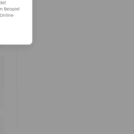
det
m Beispiel
 Online-