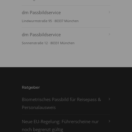
dm Passbildservice
Lindwurmstraße 95 · 80337 München
dm Passbildservice
Sonnenstraße 12 · 80331 München
Ratgeber
Biometrisches Passbild für Reisepass &
Personalausweis
Neue EU-Regelung: Führerscheine nur
noch begrenzt gültig