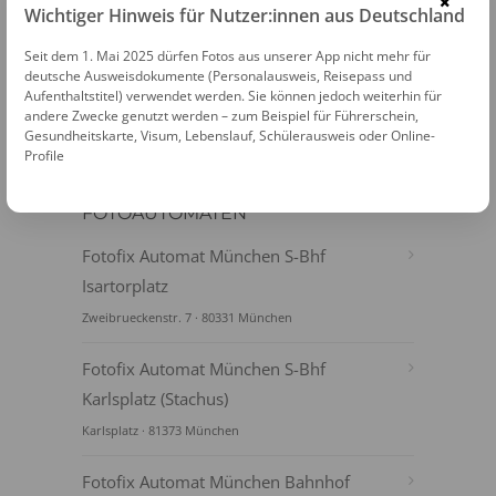
×
Wichtiger Hinweis für Nutzer:innen aus Deutschland
PASSFOTOS ONLINE ERSTELLEN
Seit dem 1. Mai 2025 dürfen Fotos aus unserer App nicht mehr für
deutsche Ausweisdokumente (Personalausweis, Reisepass und
Aufenthaltstitel) verwendet werden. Sie können jedoch weiterhin für
andere Zwecke genutzt werden – zum Beispiel für Führerschein,
Gesundheitskarte, Visum, Lebenslauf, Schülerausweis oder Online-
Profile
FOTOAUTOMATEN
Fotofix Automat München S-Bhf
Isartorplatz
Zweibrueckenstr. 7 · 80331 München
Fotofix Automat München S-Bhf
Karlsplatz (Stachus)
Karlsplatz · 81373 München
Fotofix Automat München Bahnhof