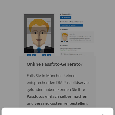
Online Passfoto-Generator
Falls Sie in München keinen
entsprechenden DM Passbildservice
gefunden haben, können Sie Ihre
Passfotos einfach selber machen
und
versandkostenfrei bestellen
.