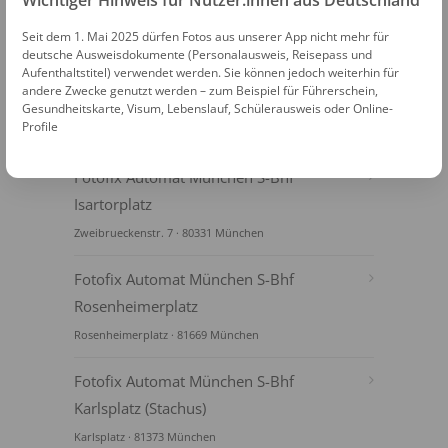
Wichtiger Hinweis für Nutzer:innen aus Deutschland
Seit dem 1. Mai 2025 dürfen Fotos aus unserer App nicht mehr für
deutsche Ausweisdokumente (Personalausweis, Reisepass und
Aufenthaltstitel) verwendet werden. Sie können jedoch weiterhin für
andere Zwecke genutzt werden – zum Beispiel für Führerschein,
Gesundheitskarte, Visum, Lebenslauf, Schülerausweis oder Online-
Profile
FOTOAUTOMATEN
Fotofix Automat München S-Bhf
Isartorplatz
Zweibrueckenstr. 7 · 80331 München
Fotofix Automat München S-Bhf
Rosenheimerplatz
Rosenheimerplatz · 81669 München
Fotofix Automat München S-Bhf
Karlsplatz (Stachus)
Karlsplatz · 81373 München