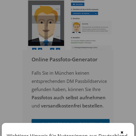
Online Passfoto-Generator
Falls Sie in München keinen
entsprechenden DM Passbildservice
gefunden haben, können Sie Ihre
Passfotos auch selbst aufnehmen
und
versandkostenfrei bestellen
.
PASSFOTOS ONLINE ERSTELLEN
×