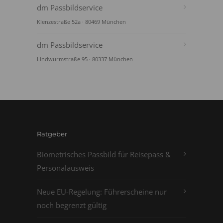
dm Passbildservice
Klenzestraße 52a · 80469 München
dm Passbildservice
Lindwurmstraße 95 · 80337 München
Ratgeber
Biometrisches Passbild für Reisepass &
Personalausweis
Neue EU-Regelung: Führerscheine nur
noch begrenzt gültig