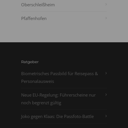
Oberschleißheim
Pfaffenhofen
Ratgeber
Biometrisches Passbild für Reisepass &
Personalausweis
Neue EU-Regelung: Führerscheine nur
noch begrenzt gültig
Joko gegen Klaas: Die Passfoto-Battle