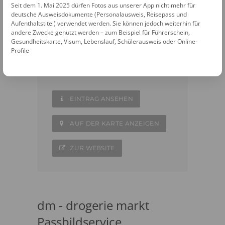
Seit dem 1. Mai 2025 dürfen Fotos aus unserer App nicht mehr für
Fotostudio Werkmeister
deutsche Ausweisdokumente (Personalausweis, Reisepass und
Aufenthaltstitel) verwendet werden. Sie können jedoch weiterhin für
Untere Hauptstraße 18
andere Zwecke genutzt werden – zum Beispiel für Führerschein,
Gesundheitskarte, Visum, Lebenslauf, Schülerausweis oder Online-
85354 Freising
Profile
08161 13064
EINTRAG ANSEHEN
AUF DER KARTE ANZEIGEN
ZUR WEBSITE
dm - drogerie markt
Passbildservice