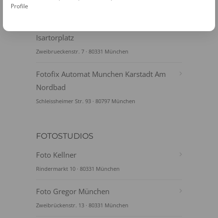
Bahnhofplatz 2 Ecke Arnul · 80335 München
Profile
Fotofix Automat München S-Bhf
Isartorplatz
Zweibrueckenstr. 7 · 80331 München
Fotofix Automat Munchen Karstadt Am
Nordbad
Schleissheimer Str. 93 · 80797 München
FOTOSTUDIOS
Foto Kellner
Rindermarkt 10 · 80331 München
Foto Gregor München
Zweibrückenstr. 13 · 80331 München