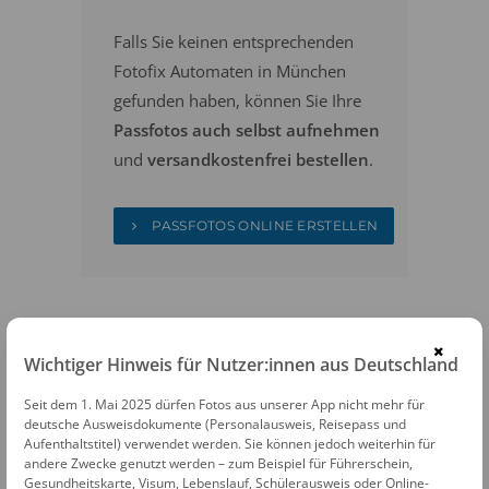
Falls Sie keinen entsprechenden
Fotofix Automaten in München
gefunden haben, können Sie Ihre
Passfotos auch selbst aufnehmen
und
versandkostenfrei bestellen
.
PASSFOTOS ONLINE ERSTELLEN
×
Wichtiger Hinweis für Nutzer:innen aus Deutschland
Seit dem 1. Mai 2025 dürfen Fotos aus unserer App nicht mehr für
FOTOAUTOMATEN
deutsche Ausweisdokumente (Personalausweis, Reisepass und
Aufenthaltstitel) verwendet werden. Sie können jedoch weiterhin für
Fotofix Automat München Bahnhof
andere Zwecke genutzt werden – zum Beispiel für Führerschein,
Gesundheitskarte, Visum, Lebenslauf, Schülerausweis oder Online-