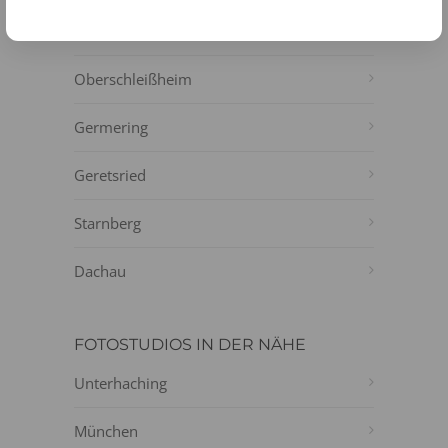
Ebersberg
Oberschleißheim
Germering
Geretsried
Starnberg
Dachau
FOTOSTUDIOS IN DER NÄHE
Unterhaching
München