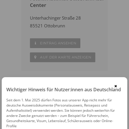
Center
Unterhachinger Straße 28
85521 Ottobrunn
EINTRAG ANSEHEN
AUF DER KARTE ANZEIGEN
×
Wichtiger Hinweis für Nutzer:innen aus Deutschland
WEITERE FOTOAUTOMATEN IN DER
NÄHE
Seit dem 1. Mai 2025 dürfen Fotos aus unserer App nicht mehr für
deutsche Ausweisdokumente (Personalausweis, Reisepass und
München
Aufenthaltstitel) verwendet werden. Sie können jedoch weiterhin für
andere Zwecke genutzt werden – zum Beispiel für Führerschein,
Gesundheitskarte, Visum, Lebenslauf, Schülerausweis oder Online-
Markt Schwaben
Profile