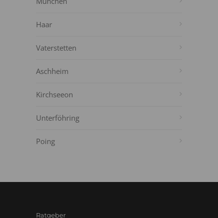
München
Haar
Vaterstetten
Aschheim
Kirchseeon
Unterföhring
Poing
Ratgeber