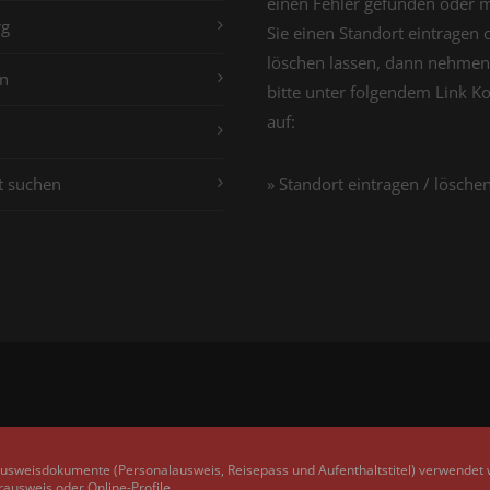
einen Fehler gefunden oder 
g
Sie einen Standort eintragen 
löschen lassen, dann nehmen
n
bitte unter folgendem Link K
auf:
t suchen
» Standort eintragen / lösche
Ausweisdokumente (Personalausweis, Reisepass und Aufenthaltstitel) verwendet
rausweis oder Online-Profile