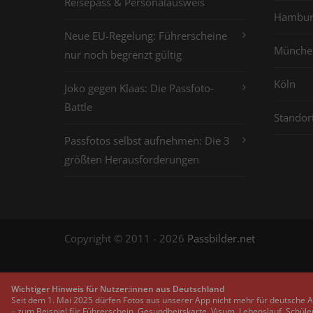
Reisepass & Personalausweis
Hambur
Neue EU-Regelung: Führerscheine
Münche
nur noch begrenzt gültig
Köln
Joko gegen Klaas: Die Passfoto-
Battle
Standor
Passfotos selbst aufnehmen: Die 3
größten Herausforderungen
Copyright © 2011 - 2026
Passbilder.net
Wichtiger Hinweis für Nutzer:innen aus Deutschland
Seit dem 1. Mai 2025 dürfen Fotos aus unserer App nicht mehr für deutsche 
– zum Beispiel für Führerschein, Gesundheitskarte, Visum, Lebenslauf, Schüle