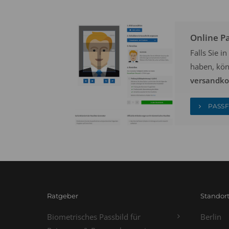
Online P
Falls Sie 
haben, kön
versandkos
PASSF
Ratgeber
Standor
Biometrisches Passbild für
Berlin