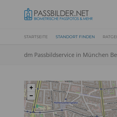
STARTSEITE
STANDORT FINDEN
RATGE
dm Passbildservice in München Be
+
−