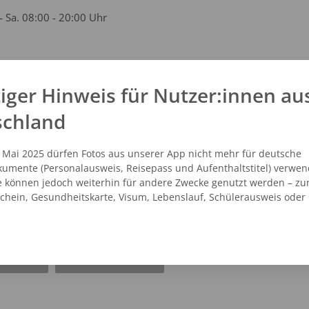
- Sa. 08:00 - 20:00 Uhr
iger Hinweis für Nutzer:innen au
kt
schland
 - 38346936
vicecenter@dm.de
. Mai 2025 dürfen Fotos aus unserer App nicht mehr für deutsche
umente (Personalausweis, Reisepass und Aufenthaltstitel) verwen
.dm.de
e können jedoch weiterhin für andere Zwecke genutzt werden – zu
schein, Gesundheitskarte, Visum, Lebenslauf, Schülerausweis oder
NZEIGEN
ROUTENPLANER