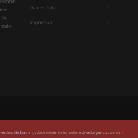
möchten
Datenschutz
oder
 Sie
Impressum
ontakt
n
 werden. Sie können jedoch weiterhin für andere Zwecke genutzt werden