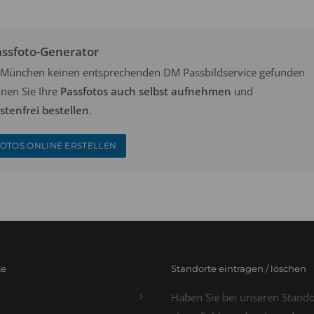
assfoto-Generator
in München keinen entsprechenden DM Passbildservice gefunden
nen Sie Ihre
Passfotos auch selbst aufnehmen
und
tenfrei bestellen
.
OTOS ONLINE ERSTELLEN
te
Standorte eintragen / löschen
Haben Sie bei unseren Stand