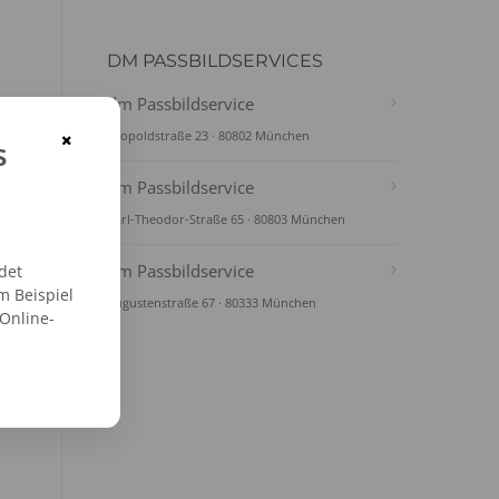
DM PASSBILDSERVICES
dm Passbildservice
×
Leopoldstraße 23 · 80802 München
s
dm Passbildservice
Karl-Theodor-Straße 65 · 80803 München
dm Passbildservice
det
m Beispiel
Augustenstraße 67 · 80333 München
 Online-