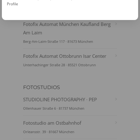
Shop
Profile
Albert-Schweitzer-Str. 78 · 81735 München
Fotofix Automat München Kaufland Berg
Am Laim
Berg-Am-Laim-Straße 117 · 81673 München
Fotofix Automat Ottobrunn Isar Center
Unterhachinger Straße 28 · 85521 Ottobrunn
FOTOSTUDIOS
STUDIOLINE PHOTOGRAPHY · PEP
Ollenhauer Straße 6 · 81737 München
Fotostudio am Ostbahnhof
Orleansstr. 39 · 81667 München