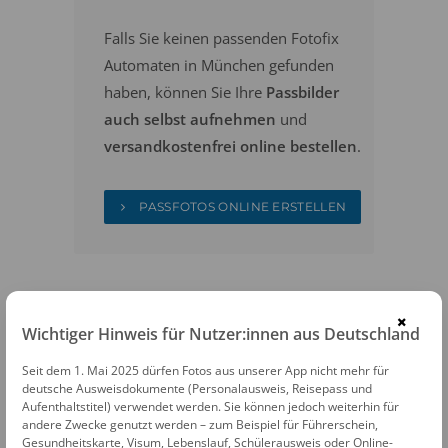
Falls Sie keinen passenden Fotofix
Automaten in München gefunden
haben, können Sie Ihre
Passbilder
auch selbst aufnehmen
und
versandkostenfrei online bestellen
.
PASSFOTOS ONLINE ERSTELLEN
×
Wichtiger Hinweis für Nutzer:innen aus Deutschland
Seit dem 1. Mai 2025 dürfen Fotos aus unserer App nicht mehr für
FOTOAUTOMATEN
deutsche Ausweisdokumente (Personalausweis, Reisepass und
Aufenthaltstitel) verwendet werden. Sie können jedoch weiterhin für
Fotofix Automat München Life Park &
andere Zwecke genutzt werden – zum Beispiel für Führerschein,
Gesundheitskarte, Visum, Lebenslauf, Schülerausweis oder Online-