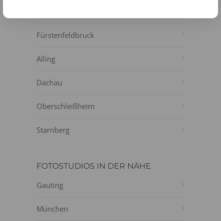
Germering
Fürstenfeldbruck
Alling
Dachau
Oberschleißheim
Starnberg
FOTOSTUDIOS IN DER NÄHE
Gauting
München