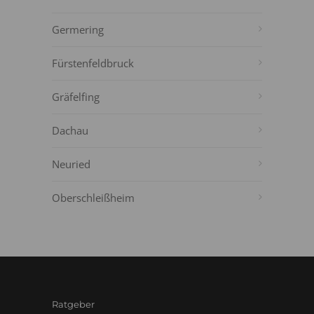
Germering
Fürstenfeldbruck
Gräfelfing
Dachau
Neuried
Oberschleißheim
Ratgeber