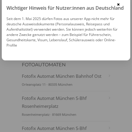
×
Wichtiger Hinweis für Nutzer:innen aus Deutschland
PASSFOTOS ONLINE ERSTELLEN
Seit dem 1. Mai 2025 dürfen Fotos aus unserer App nicht mehr für
deutsche Ausweisdokumente (Personalausweis, Reisepass und
Aufenthaltstitel) verwendet werden. Sie können jedoch weiterhin für
andere Zwecke genutzt werden – zum Beispiel für Führerschein,
Gesundheitskarte, Visum, Lebenslauf, Schülerausweis oder Online-
Profile
FOTOAUTOMATEN
Fotofix Automat München Bahnhof Ost
Orleansplatz 11 · 80335 München
Fotofix Automat München S-Bhf
Rosenheimerplatz
Rosenheimerplatz · 81669 München
Fotofix Automat München S-Bhf