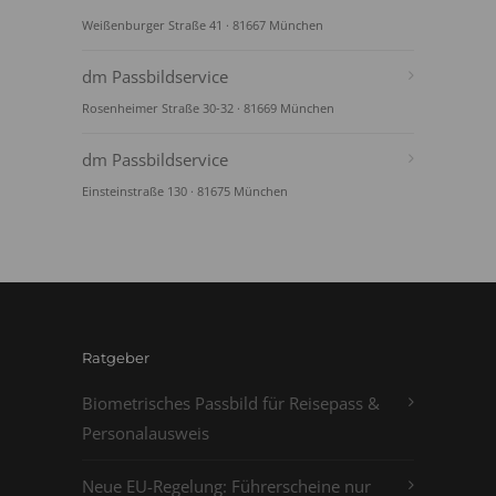
Weißenburger Straße 41 · 81667 München
dm Passbildservice
Rosenheimer Straße 30-32 · 81669 München
dm Passbildservice
Einsteinstraße 130 · 81675 München
Ratgeber
Biometrisches Passbild für Reisepass &
Personalausweis
Neue EU-Regelung: Führerscheine nur