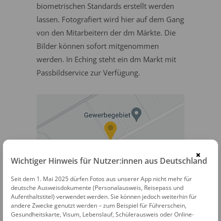
biometrischen Standards erstellt werden
lassen. Fotografiert wird hier auf dem Gang
von den Mitarbeitern der dm Märkte. Die
Bilder können sofort mitgenommen
werden. In Eching steht ein dm Markt mit
Passbildservice zur Verfügung.
×
Wichtiger Hinweis für Nutzer:innen aus Deutschland
Seit dem 1. Mai 2025 dürfen Fotos aus unserer App nicht mehr für
dm Passbildservice
deutsche Ausweisdokumente (Personalausweis, Reisepass und
Aufenthaltstitel) verwendet werden. Sie können jedoch weiterhin für
Dieselstraße 35a
andere Zwecke genutzt werden – zum Beispiel für Führerschein,
Gesundheitskarte, Visum, Lebenslauf, Schülerausweis oder Online-
85386 Eching