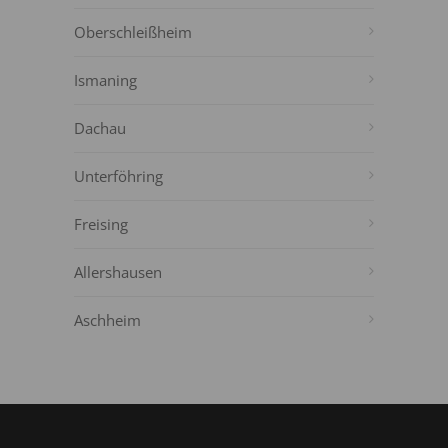
Oberschleißheim
Ismaning
Dachau
Unterföhring
Freising
Allershausen
Aschheim