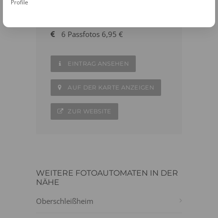
Profile
08165 - 6095086
6 Passfotos 6,95 €
EINTRAG ANSEHEN
AUF DER KARTE ANZEIGEN
ZUR WEBSITE
WEITERE FOTOAUTOMATEN IN DER
NÄHE
Oberschleißheim