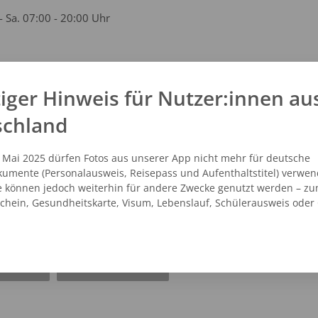
- Sa. 07:00 - 20:00 Uhr
iger Hinweis für Nutzer:innen au
kt
schland
 - 35043100
vicecenter@dm.de
. Mai 2025 dürfen Fotos aus unserer App nicht mehr für deutsche
umente (Personalausweis, Reisepass und Aufenthaltstitel) verwen
.dm.de
e können jedoch weiterhin für andere Zwecke genutzt werden – zu
schein, Gesundheitskarte, Visum, Lebenslauf, Schülerausweis oder
NZEIGEN
ROUTENPLANER