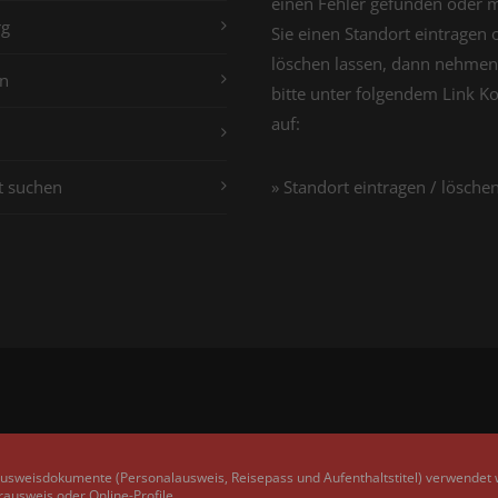
einen Fehler gefunden oder 
g
Sie einen Standort eintragen 
löschen lassen, dann nehmen
n
bitte unter folgendem Link K
auf:
t suchen
» Standort eintragen / lösche
Ausweisdokumente (Personalausweis, Reisepass und Aufenthaltstitel) verwendet
rausweis oder Online-Profile