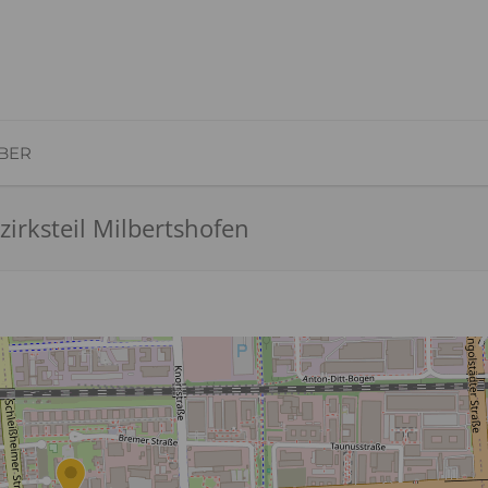
BER
irksteil Milbertshofen