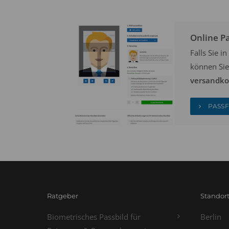
Online P
Falls Sie 
können Sie
versandkos
PASSF
Ratgeber
Standor
Biometrisches Passbild für
Berlin