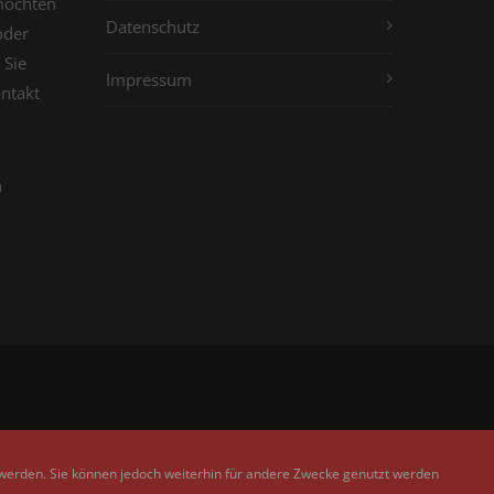
möchten
Datenschutz
oder
 Sie
Impressum
ontakt
n
 werden. Sie können jedoch weiterhin für andere Zwecke genutzt werden