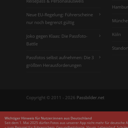
Reisepass & Personalausweis
Hambur
Neue EU-Regelung: Führerscheine
Münche
nur noch begrenzt gültig
Köln
Joko gegen Klaas: Die Passfoto-
Battle
Standor
Passfotos selbst aufnehmen: Die 3
größten Herausforderungen
Copyright © 2011 - 2026
Passbilder.net
Wichtiger Hinweis für Nutzer:innen aus Deutschland
Seit dem 1. Mai 2025 dürfen Fotos aus unserer App nicht mehr für deutsche 
– zum Beispiel für Führerschein, Gesundheitskarte, Visum, Lebenslauf, Schüle