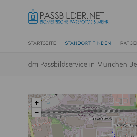
STARTSEITE
STANDORT FINDEN
RATGE
dm Passbildservice in München Bez
+
−