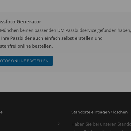
assfoto-Generator
in München keinen passenden DM Passbildservice gefunden haben
 Ihre
Passbilder auch einfach selbst erstellen
und
tenfrei online bestellen
.
OTOS ONLINE ERSTELLEN
te
Standorte eintragen / löschen
Haben Sie bei unseren Stand