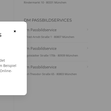
Rindermarkt 10 · 80331 München
DM PASSBILDSERVICES
dm Passbildservice
×
s
Alfred-Arndt-Straße 1 · 80807 München
dm Passbildservice
Ingolstädter Straße 170b · 80939 München
det
m Beispiel
dm Passbildservice
 Online-
Karl-Theodor-Straße 65 · 80803 München