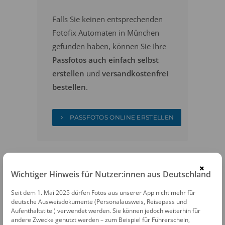
Falls Sie keinen entsprechenden
Fotofix Automaten in München
gefunden haben, können Sie Ihre
Passfotos auch einfach selbst
erstellen
und
versandkostenfrei
bestellen
.
PASSFOTOS ONLINE ERSTELLEN
×
Wichtiger Hinweis für Nutzer:innen aus Deutschland
Seit dem 1. Mai 2025 dürfen Fotos aus unserer App nicht mehr für
deutsche Ausweisdokumente (Personalausweis, Reisepass und
FOTOAUTOMATEN
Aufenthaltstitel) verwendet werden. Sie können jedoch weiterhin für
andere Zwecke genutzt werden – zum Beispiel für Führerschein,