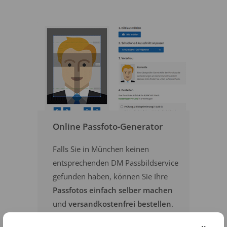
Online Passfoto-Generator
Falls Sie in München keinen
entsprechenden DM Passbildservice
gefunden haben, können Sie Ihre
Passfotos einfach selber machen
und
versandkostenfrei bestellen
.