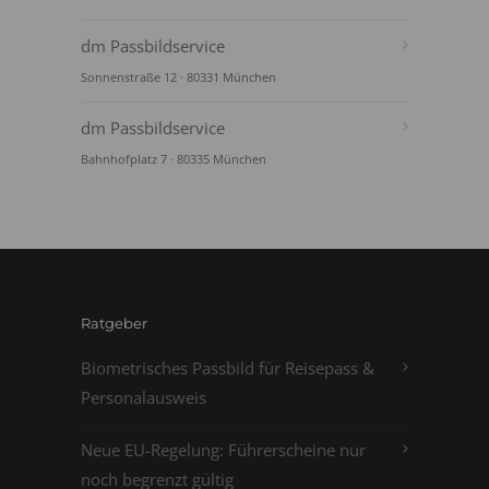
dm Passbildservice
Sonnenstraße 12 · 80331 München
dm Passbildservice
Bahnhofplatz 7 · 80335 München
Ratgeber
Biometrisches Passbild für Reisepass &
Personalausweis
Neue EU-Regelung: Führerscheine nur
noch begrenzt gültig