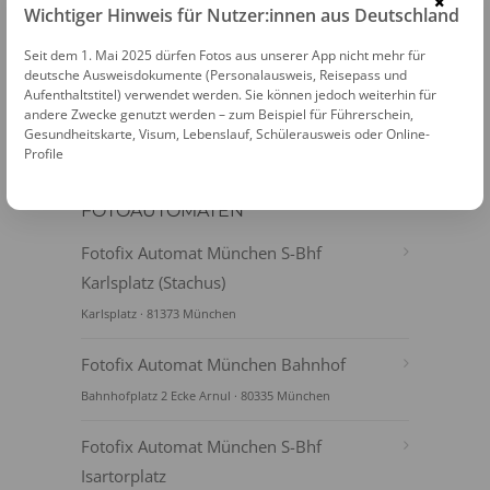
×
Wichtiger Hinweis für Nutzer:innen aus Deutschland
PASSFOTOS ONLINE ERSTELLEN
Seit dem 1. Mai 2025 dürfen Fotos aus unserer App nicht mehr für
deutsche Ausweisdokumente (Personalausweis, Reisepass und
Aufenthaltstitel) verwendet werden. Sie können jedoch weiterhin für
andere Zwecke genutzt werden – zum Beispiel für Führerschein,
Gesundheitskarte, Visum, Lebenslauf, Schülerausweis oder Online-
Profile
FOTOAUTOMATEN
Fotofix Automat München S-Bhf
Karlsplatz (Stachus)
Karlsplatz · 81373 München
Fotofix Automat München Bahnhof
Bahnhofplatz 2 Ecke Arnul · 80335 München
Fotofix Automat München S-Bhf
Isartorplatz