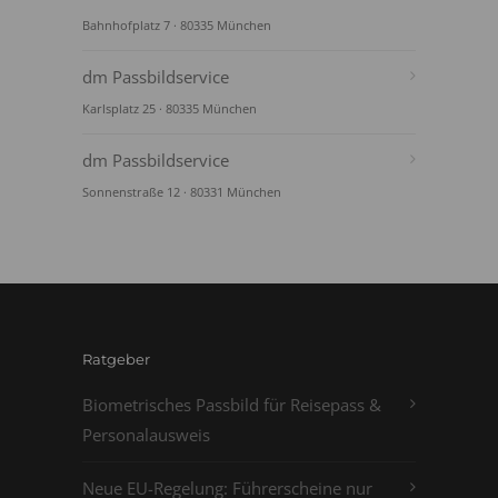
Bahnhofplatz 7 · 80335 München
dm Passbildservice
Karlsplatz 25 · 80335 München
dm Passbildservice
Sonnenstraße 12 · 80331 München
Ratgeber
Biometrisches Passbild für Reisepass &
Personalausweis
Neue EU-Regelung: Führerscheine nur