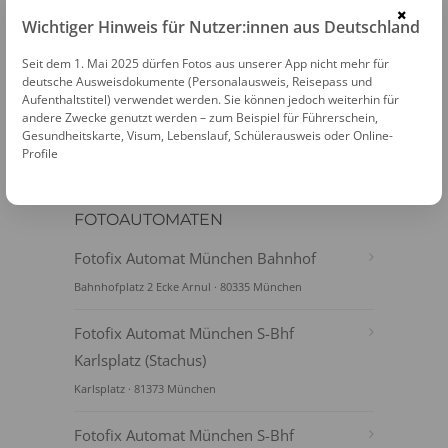
×
Wichtiger Hinweis für Nutzer:innen aus Deutschland
PASSFOTOS ONLINE ERSTELLEN
Seit dem 1. Mai 2025 dürfen Fotos aus unserer App nicht mehr für
deutsche Ausweisdokumente (Personalausweis, Reisepass und
Aufenthaltstitel) verwendet werden. Sie können jedoch weiterhin für
andere Zwecke genutzt werden – zum Beispiel für Führerschein,
Gesundheitskarte, Visum, Lebenslauf, Schülerausweis oder Online-
Profile
FOTOAUTOMATEN
Fotofix Automat München Bahnhof
Bahnhofplatz 2 Ecke Arnul · 80335 München
Fotofix Automat München S-Bhf
Karlsplatz (Stachus)
Karlsplatz · 81373 München
Fotofix Automat München S-Bhf