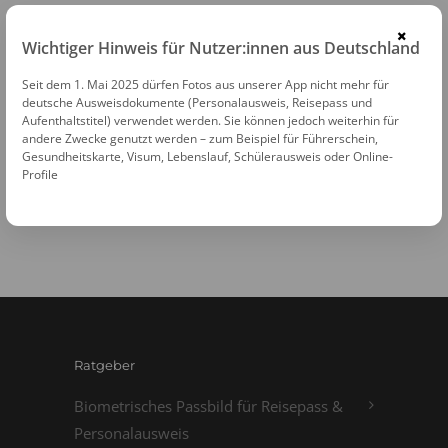
bitte ebenfalls mit uns Kontakt auf.
×
Wichtiger Hinweis für Nutzer:innen aus Deutschland
Wir werden uns Zeitnah mit Ihnen in
Seit dem 1. Mai 2025 dürfen Fotos aus unserer App nicht mehr für
Verbindung setzen.
deutsche Ausweisdokumente (Personalausweis, Reisepass und
Aufenthaltstitel) verwendet werden. Sie können jedoch weiterhin für
andere Zwecke genutzt werden – zum Beispiel für Führerschein,
Gesundheitskarte, Visum, Lebenslauf, Schülerausweis oder Online-
Profile
Navigation:
Startseite
>
Kontakt
Ratgeber
Biometrisches Passbild für Reisepass &
Personalausweis