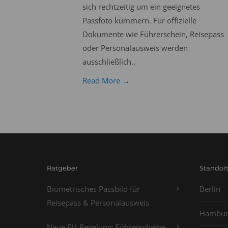
sich rechtzeitig um ein geeignetes
Passfoto kümmern. Für offizielle
Dokumente wie Führerschein, Reisepass
oder Personalausweis werden
ausschließlich..
Read More →
Ratgeber
Standor
Biometrisches Passbild für
Berlin
Reisepass & Personalausweis
Hambur
Neue EU-Regelung: Führerscheine