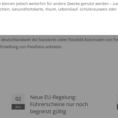
n seltenen Fällen sind reguläre Passbilder noch ausreichend, für
e können jedoch weiterhin für andere Zwecke genutzt werden – zu
schein, Gesundheitskarte, Visum, Lebenslauf, Schülerausweis oder
ssetzungen für solche Bilder umfassen eine genaue Einhaltung de
ometrische Passbilder, interessante Beiträge und Tipps, wie und 
ie deutschlandweit die Standorte vieler Passbild-Automaten von 
 Erstellung von Passfotos anbieten.
Neue EU-Regelung:
02
Führerscheine nur noch
JULI
begrenzt gültig