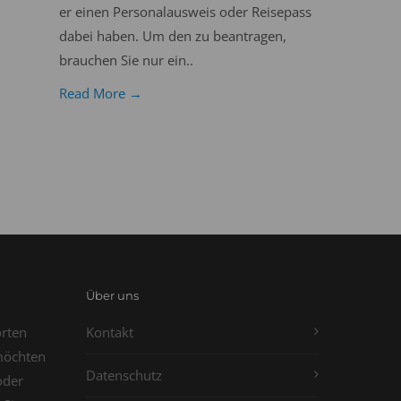
er einen Personalausweis oder Reisepass
dabei haben. Um den zu beantragen,
brauchen Sie nur ein..
Read More →
Über uns
orten
Kontakt
möchten
Datenschutz
oder