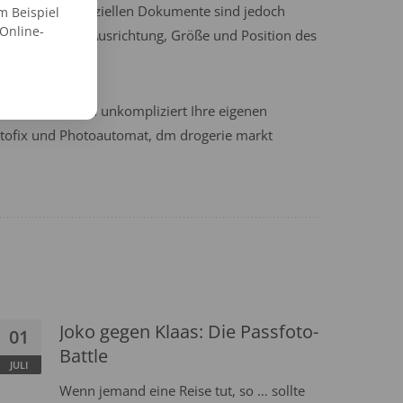
 die meisten offiziellen Dokumente sind jedoch
m Beispiel
 Online-
s Formats, der Ausrichtung, Größe und Position des
wo Sie am besten unkompliziert Ihre eigenen
Fotofix und Photoautomat, dm drogerie markt
Joko gegen Klaas: Die Passfoto-
01
Battle
JULI
Wenn jemand eine Reise tut, so … sollte