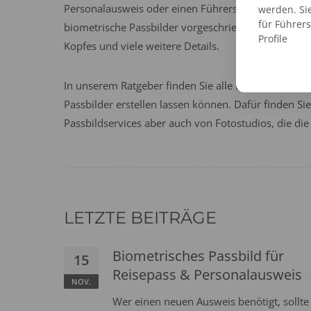
Personalausweis oder einen Führerschein handeln. I
werden. Si
für Führer
biometrische Passbilder vorgeschrieben. Die Vorau
Profile
Kopfes und viele weitere Details.
In unserem Ratgeber finden Sie alle Details über bi
Passbilder erstellen lassen können. Dafür finden S
Passbildservices aber auch von Fotostudios, die die
LETZTE BEITRÄGE
Biometrisches Passbild für
15
Reisepass & Personalausweis
NOV.
Wer einen neuen Ausweis benötigt, sollte