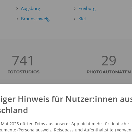
Augsburg
Freiburg
Braunschweig
Kiel
741
29
FOTOSTUDIOS
PHOTOAUTOMATEN
iger Hinweis für Nutzer:innen au
schland
OMETRISCHE PASSBILDER
. Mai 2025 dürfen Fotos aus unserer App nicht mehr für deutsche
enen ein Lichtbildausweis erstellt werden soll. Hierbei kann es s
umente (Personalausweis, Reisepass und Aufenthaltstitel) verwen