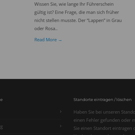
Wissen Sie, wie lange Ihr Führerschein
gültig ist? Eine Frage, die man sich früher
nicht stellen musste. Der “Lappen” in Grau
oder Rosa..
Read More →
te
Standorte eintragen / löschen
Haben Sie bei unseren Stand
einen Fehler gefunden oder 
g
Sie einen Standort eintragen 