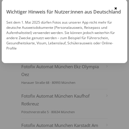
PASSFOTOS ONLINE ERSTELLEN
×
Wichtiger Hinweis für Nutzer:innen aus Deutschland
Seit dem 1. Mai 2025 dürfen Fotos aus unserer App nicht mehr für
deutsche Ausweisdokumente (Personalausweis, Reisepass und
Aufenthaltstitel) verwendet werden. Sie können jedoch weiterhin für
andere Zwecke genutzt werden – zum Beispiel für Führerschein,
Gesundheitskarte, Visum, Lebenslauf, Schülerausweis oder Online-
Profile
FOTOAUTOMATEN
Fotofix Automat München Ekz Olympia
Oez
Hanauer Straße 68 · 80993 München
Fotofix Automat München Kaufhof
Rotkreuz
Pötschnerstraße 5 · 80634 München
Fotofix Automat Munchen Karstadt Am