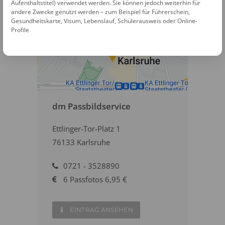
Aufenthaltstitel) verwendet werden. Sie können jedoch weiterhin für
andere Zwecke genutzt werden – zum Beispiel für Führerschein,
Gesundheitskarte, Visum, Lebenslauf, Schülerausweis oder Online-
Profile
dm Passbildservice
Ettlinger-Tor-Platz 1
76133 Karlsruhe
0721 - 3528890
6 Passfotos 6,95 €
EINTRAG ANSEHEN