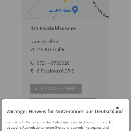
dm Passbildservice
Dürerstraße 3
76149 Karlsruhe
0721 - 9703026
6 Passfotos 6,95 €
EINTRAG ANSEHEN
AUF DER KARTE ANZEIGEN
×
Wichtiger Hinweis für Nutzer:innen aus Deutschland
ZUR WEBSITE
Seit dem 1. Mai 2025 dürfen Fotos aus unserer App nicht mehr für
deutsche Ausweisdokumente (Personalausweis, Reisepass und