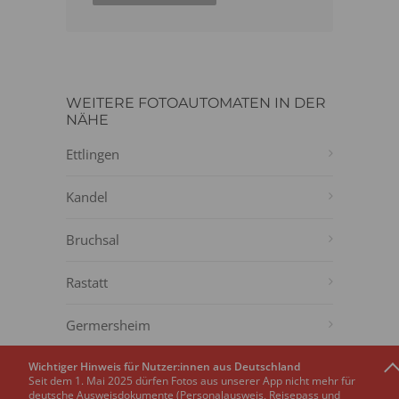
WEITERE FOTOAUTOMATEN IN DER
NÄHE
Ettlingen
Kandel
Bruchsal
Rastatt
Germersheim
Wichtiger Hinweis für Nutzer:innen aus Deutschland
Bretten
Seit dem 1. Mai 2025 dürfen Fotos aus unserer App nicht mehr für
deutsche Ausweisdokumente (Personalausweis, Reisepass und