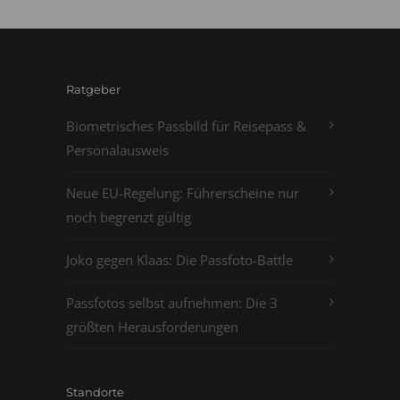
Ratgeber
Biometrisches Passbild für Reisepass &
Personalausweis
Neue EU-Regelung: Führerscheine nur
noch begrenzt gültig
Joko gegen Klaas: Die Passfoto-Battle
Passfotos selbst aufnehmen: Die 3
größten Herausforderungen
Standorte