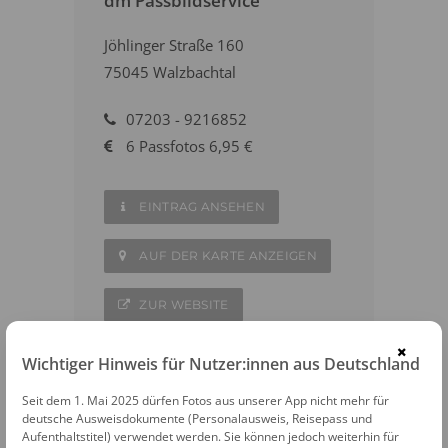
dm Passbildservice
Jöhlinger Straße 160
75045 Walzbachtal
07203 - 9216852
6 Passfotos 6,95 €
EINTRAG ANSEHEN
AUF DER KARTE ANZEIGEN
ZUR WEBSITE
×
Wichtiger Hinweis für Nutzer:innen aus Deutschland
Seit dem 1. Mai 2025 dürfen Fotos aus unserer App nicht mehr für
deutsche Ausweisdokumente (Personalausweis, Reisepass und
WEITERE FOTOAUTOMATEN IN DER
Aufenthaltstitel) verwendet werden. Sie können jedoch weiterhin für