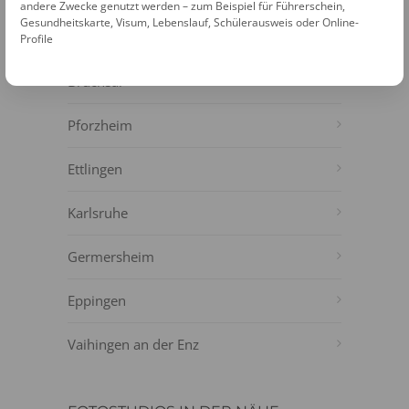
NÄHE
andere Zwecke genutzt werden – zum Beispiel für Führerschein,
Gesundheitskarte, Visum, Lebenslauf, Schülerausweis oder Online-
Bretten
Profile
Bruchsal
Pforzheim
Ettlingen
Karlsruhe
Germersheim
Eppingen
Vaihingen an der Enz