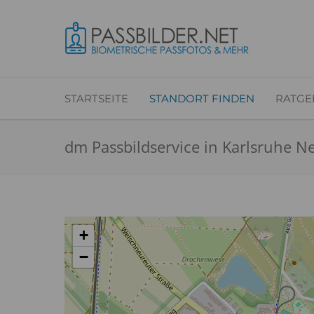
STARTSEITE
STANDORT FINDEN
RATGE
dm Passbildservice in Karlsruhe N
+
−