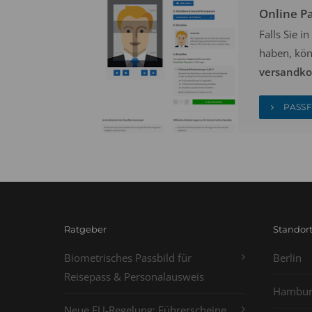
Online P
Falls Sie 
haben, kön
versandkos
PASSF
Ratgeber
Standor
Biometrisches Passbild für
Berlin
Reisepass & Personalausweis
Hambur
Neue EU-Regelung: Führerscheine