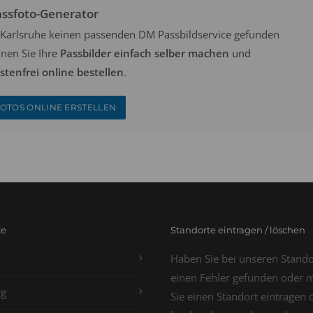
assfoto-Generator
in Karlsruhe keinen passenden DM Passbildservice gefunden
nen Sie Ihre
Passbilder einfach selber machen
und
tenfrei online bestellen
.
OTOS ONLINE ERSTELLEN
te
Standorte eintragen / löschen
Haben Sie bei unseren Stand
einen Fehler gefunden oder 
g
Sie einen Standort eintragen 