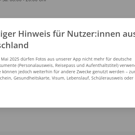
kt
iger Hinweis für Nutzer:innen au
schland
1 - 75099072
vicecenter@dm.de
.dm.de
. Mai 2025 dürfen Fotos aus unserer App nicht mehr für deutsche
umente (Personalausweis, Reisepass und Aufenthaltstitel) verwen
e können jedoch weiterhin für andere Zwecke genutzt werden – zu
schein, Gesundheitskarte, Visum, Lebenslauf, Schülerausweis oder
NZEIGEN
ROUTENPLANER