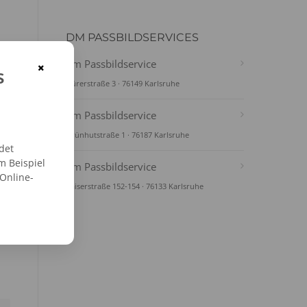
DM PASSBILDSERVICES
dm Passbildservice
×
s
Dürerstraße 3 · 76149 Karlsruhe
dm Passbildservice
Grünhutstraße 1 · 76187 Karlsruhe
det
m Beispiel
dm Passbildservice
 Online-
Kaiserstraße 152-154 · 76133 Karlsruhe