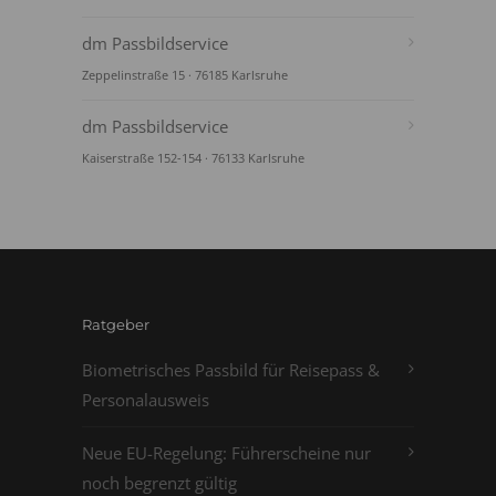
dm Passbildservice
Zeppelinstraße 15 · 76185 Karlsruhe
dm Passbildservice
Kaiserstraße 152-154 · 76133 Karlsruhe
Ratgeber
Biometrisches Passbild für Reisepass &
Personalausweis
Neue EU-Regelung: Führerscheine nur
noch begrenzt gültig