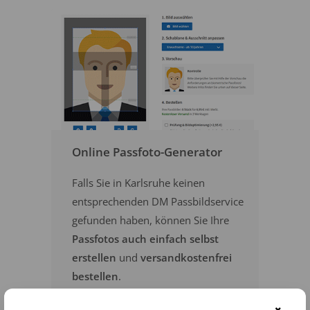
Online Passfoto-Generator
Falls Sie in Karlsruhe keinen
entsprechenden DM Passbildservice
gefunden haben, können Sie Ihre
Passfotos auch einfach selbst
erstellen
und
versandkostenfrei
bestellen
.