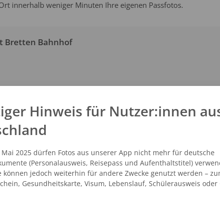
 Ort innerhalb weniger Minuten Ihre eigenen Passfotos.
t Bretten Bahnhof
SEHEN
AUF DER KARTE ANZEIGEN
iger Hinweis für Nutzer:innen au
schland
t Bretten Kaufland
. Mai 2025 dürfen Fotos aus unserer App nicht mehr für deutsche
he 1
umente (Personalausweis, Reisepass und Aufenthaltstitel) verwen
iedelsheim
e können jedoch weiterhin für andere Zwecke genutzt werden – zu
schein, Gesundheitskarte, Visum, Lebenslauf, Schülerausweis oder
SEHEN
AUF DER KARTE ANZEIGEN