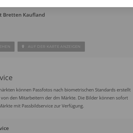
t Bretten Kaufland
SEHEN
AUF DER KARTE ANZEIGEN
vice
emärkten können Passfotos nach biometrischen Standards erstellt
 von den Mitarbeitern der dm Märkte. Die Bilder können sofort
rkte mit Passbildservice zur Verfügung.
vice