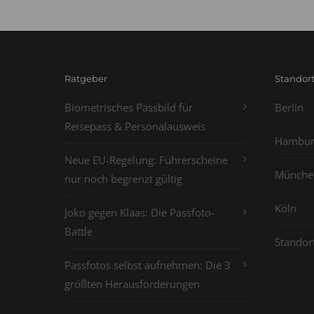
Ratgeber
Standor
Biometrisches Passbild für
Berlin
Reisepass & Personalausweis
Hambur
Neue EU-Regelung: Führerscheine
Münche
nur noch begrenzt gültig
Köln
Joko gegen Klaas: Die Passfoto-
Battle
Standor
Passfotos selbst aufnehmen: Die 3
größten Herausforderungen