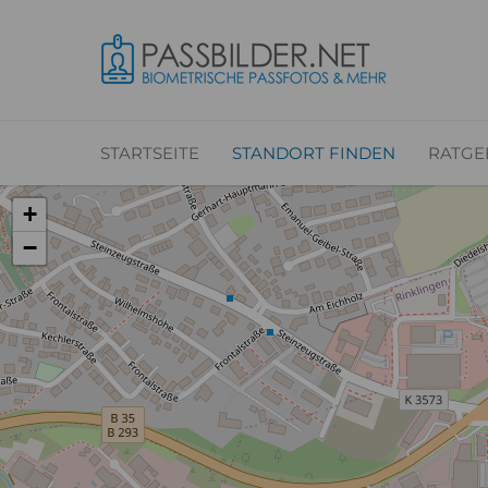
STARTSEITE
STANDORT FINDEN
RATGE
+
−