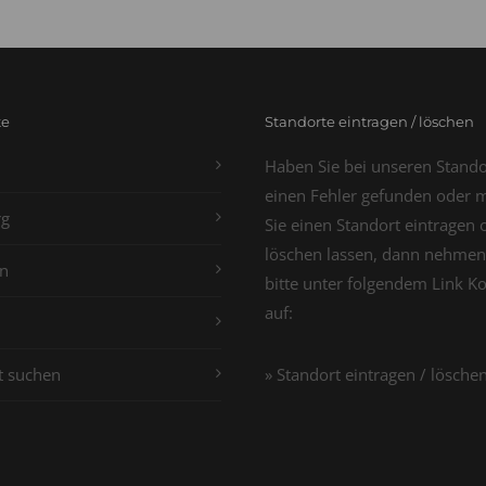
te
Standorte eintragen / löschen
Haben Sie bei unseren Stand
einen Fehler gefunden oder 
g
Sie einen Standort eintragen 
löschen lassen, dann nehmen
n
bitte unter folgendem Link K
auf:
t suchen
» Standort eintragen / lösche