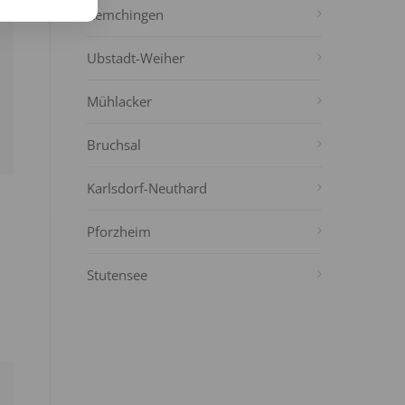
Remchingen
Ubstadt-Weiher
Mühlacker
Bruchsal
Karlsdorf-Neuthard
Pforzheim
Stutensee