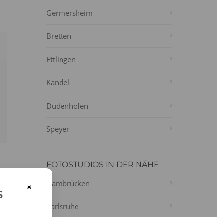
Germersheim
Bretten
Ettlingen
Kandel
Dudenhofen
Speyer
FOTOSTUDIOS IN DER NÄHE
Hambrücken
×
s
Karlsruhe