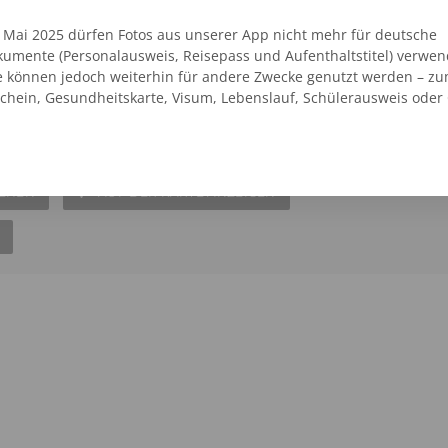
rkt mit Passbildservice zur Verfügung.
. Mai 2025 dürfen Fotos aus unserer App nicht mehr für deutsche
umente (Personalausweis, Reisepass und Aufenthaltstitel) verwen
e können jedoch weiterhin für andere Zwecke genutzt werden – zu
vice
schein, Gesundheitskarte, Visum, Lebenslauf, Schülerausweis oder
07244 - 6098422
6 Passfotos 6,95 €
SEHEN
AUF DER KARTE ANZEIGEN