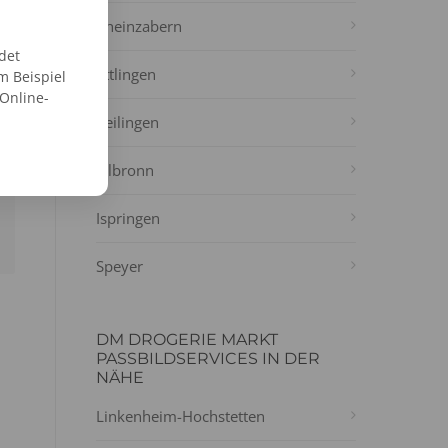
Rheinzabern
det
Ettlingen
m Beispiel
 Online-
Reilingen
Ölbronn
Ispringen
Speyer
DM DROGERIE MARKT
PASSBILDSERVICES IN DER
NÄHE
Linkenheim-Hochstetten