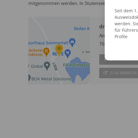
mitgenommen werden. In Stutensee steht ein dm Ma
Seit dem 1
Ausweisdok
werden. Si
dm Passbildser
für Führer
Am Hasenbiel 2a
Profile
76297 Stutensee
EINTRAG AN
ZUR WEBSITE