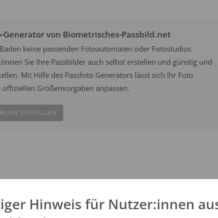
o-Generator von Biometrisches-Passbild.net
n-Baden keine passenden Fotoautomaten oder Fotostudios
önnen Sie Ihre Passbilder auch selbst erstellen und günstig und
ellen. Mit Hilfe des Passfoto Generators lässt sich Ihr Foto
e offiziellen Größenvorgaben anpassen.
NLINE ERSTELLEN
an belebten Orten wie Bahnhöfen oder Flughäfen aufgestellt und
ach offiziellen Vorgaben. Wählen Sie aus einem der zwei Fotofix
iger Hinweis für Nutzer:innen au
e vor Ort innerhalb weniger Minuten Ihre eigenen Passfotos.