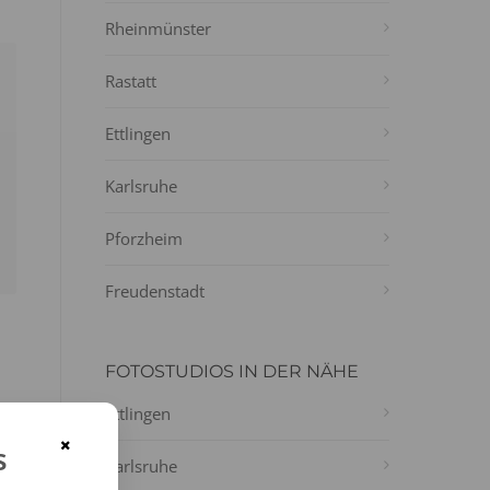
Rheinmünster
Rastatt
Ettlingen
Karlsruhe
Pforzheim
Freudenstadt
FOTOSTUDIOS IN DER NÄHE
Ettlingen
-
×
s
Karlsruhe