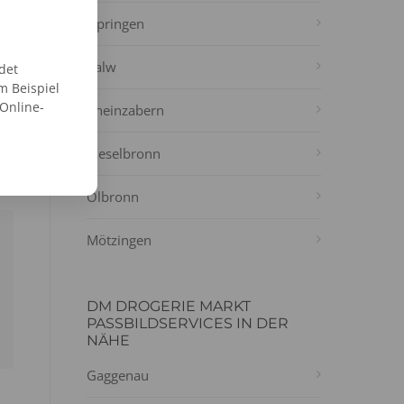
Ispringen
Calw
det
m Beispiel
 Online-
Rheinzabern
Kieselbronn
Ölbronn
Mötzingen
DM DROGERIE MARKT
PASSBILDSERVICES IN DER
NÄHE
Gaggenau