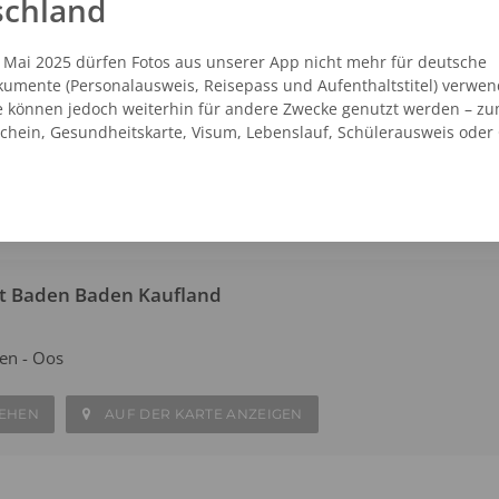
schland
. Mai 2025 dürfen Fotos aus unserer App nicht mehr für deutsche
at Baden Baden Bahnhof Oos
umente (Personalausweis, Reisepass und Aufenthaltstitel) verwen
. 4
e können jedoch weiterhin für andere Zwecke genutzt werden – zu
en - Oos
schein, Gesundheitskarte, Visum, Lebenslauf, Schülerausweis oder
SEHEN
AUF DER KARTE ANZEIGEN
at Baden Baden Kaufland
en - Oos
SEHEN
AUF DER KARTE ANZEIGEN