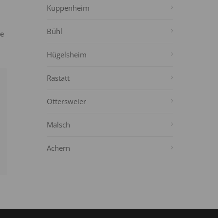
Kuppenheim
Bühl
ie
Hügelsheim
Rastatt
Ottersweier
Malsch
Achern