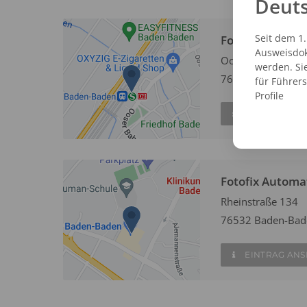
Deut
Seit dem 1
Fotofix Autom
Ausweisdok
Ooser Bahnhofstr 
werden. Si
76532 Baden-Bad
für Führer
Profile
EINTRAG AN
Fotofix Autom
Rheinstraße 134
76532 Baden-Bad
EINTRAG AN