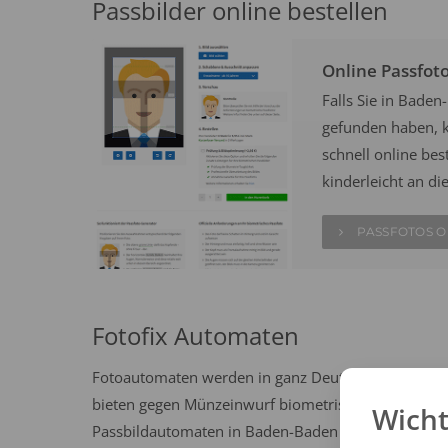
Passbilder online bestellen
Online Passfot
Falls Sie in Bade
gefunden haben, k
schnell online best
kinderleicht an di
PASSFOTOS O
Fotofix Automaten
Fotoautomaten werden in ganz Deutschland häufig 
bieten gegen Münzeinwurf biometrische Passbilder n
Wicht
Passbildautomaten in Baden-Baden und erstellen Si