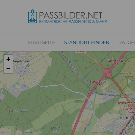
STARTSEITE
STANDORT FINDEN
RATGE
+
−