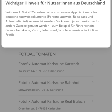
×
Wichtiger Hinweis für Nutzer:innen aus Deutschland
PASSFOTOS ONLINE ERSTELLEN
Seit dem 1. Mai 2025 dürfen Fotos aus unserer App nicht mehr für
deutsche Ausweisdokumente (Personalausweis, Reisepass und
Aufenthaltstitel) verwendet werden. Sie können jedoch weiterhin für
andere Zwecke genutzt werden – zum Beispiel für Führerschein,
Gesundheitskarte, Visum, Lebenslauf, Schülerausweis oder Online-
Profile
FOTOAUTOMATEN
Fotofix Automat Karlsruhe Karstadt
Kaiserstr 147-159 · 76133 Karlsruhe
Fotofix Automat Karlsruhe Bahnhof
Schwarzwaldstr. · 76137 Karlsruhe
Fotofix Automat Karlsruhe Real Bulach
Ortenberstr. 5 · 76135 Karlsruhe