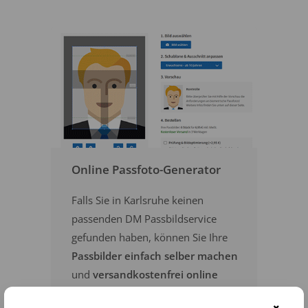
Online Passfoto-Generator
Falls Sie in Karlsruhe keinen
passenden DM Passbildservice
gefunden haben, können Sie Ihre
Passbilder einfach selber machen
und
versandkostenfrei online
bestellen
.