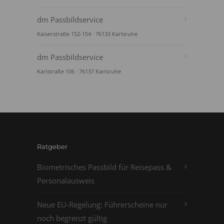
dm Passbildservice
Kaiserstraße 152-154 · 76133 Karlsruhe
dm Passbildservice
Karlstraße 106 · 76137 Karlsruhe
Ratgeber
Biometrisches Passbild für Reisepass &
Personalausweis
Neue EU-Regelung: Führerscheine nur
noch begrenzt gültig