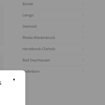
Bünde
Lemgo
Detmold
Rheda-Wiedenbrück
Herzebrock-Clarholz
Bad Oeynhausen
Paderborn
×
s