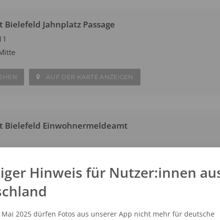
 Bielefeld Jahnplatz Passage
11
Mitte
SEHEN
AUF DER KARTE ANZEIGEN
t Bielefeld Einwohnermeldeamt
Mitte
iger Hinweis für Nutzer:innen au
SEHEN
AUF DER KARTE ANZEIGEN
schland
. Mai 2025 dürfen Fotos aus unserer App nicht mehr für deutsche