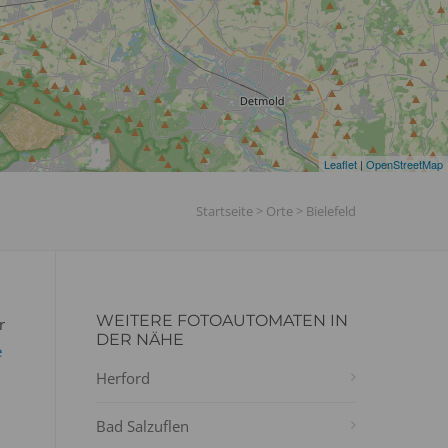
Leaflet
|
OpenStreetMap
Startseite
>
Orte
>
Bielefeld
WEITERE FOTOAUTOMATEN IN
r
DER NÄHE
e
Herford
Bad Salzuflen