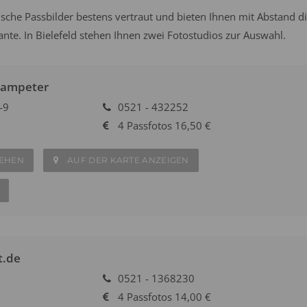
sche Passbilder bestens vertraut und bieten Ihnen mit Abstand d
ante. In Bielefeld stehen Ihnen zwei Fotostudios zur Auswahl.
Kampeter
-9
0521 - 432252
4 Passfotos 16,50 €
SEHEN
AUF DER KARTE ANZEIGEN
t.de
0521 - 1368230
4 Passfotos 14,00 €