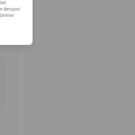
det
m Beispiel
 Online-