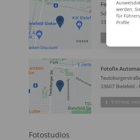
Ausweisdok
Fotofix Automat
werden. Si
Schweriner Str 4
für Führer
33605 Bielefeld - 
Profile
EINTRAG AN
Fotofix Automa
Teutoburgerstraß
33607 Bielefeld - 
EINTRAG AN
Fotostudios