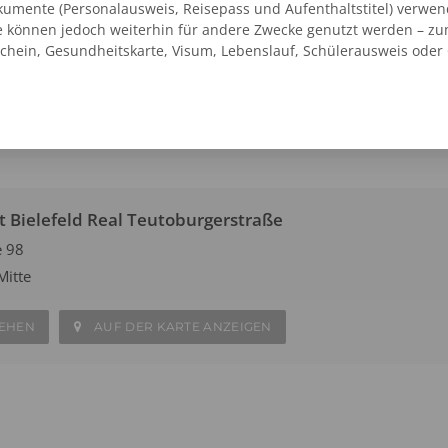
umente (Personalausweis, Reisepass und Aufenthaltstitel) verwen
 Bielefeld Real Schweriner Str.
e können jedoch weiterhin für andere Zwecke genutzt werden – zu
schein, Gesundheitskarte, Visum, Lebenslauf, Schülerausweis oder
Sieker
SEHEN
AUF DER KARTE ANZEIGEN
t Bielefeld Real Teutoburgerstraße
e 98
Mitte
SEHEN
AUF DER KARTE ANZEIGEN