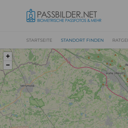
STARTSEITE
STANDORT FINDEN
RATGE
+
−