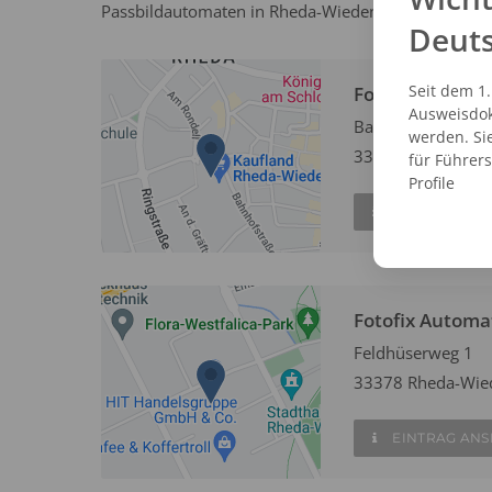
Passbildautomaten in Rheda-Wiedenbrück und erstel
Deut
Seit dem 1
Fotofix Autom
Ausweisdok
Bahnhofstraße 36
werden. Si
33378 Rheda-Wie
für Führer
Profile
EINTRAG AN
Fotofix Automa
Feldhüserweg 1
33378 Rheda-Wie
EINTRAG AN