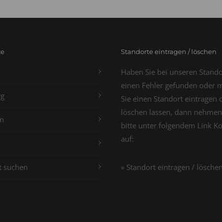
te
Standorte eintragen / löschen
Haben Sie bei unseren Stand
einen Fehler gefunden oder 
g
Sie einen Standort eintragen 
löschen lassen, dann nehmen
n
bitte unter folgendem Link K
auf:
t suchen
» Standort eintragen / lösche