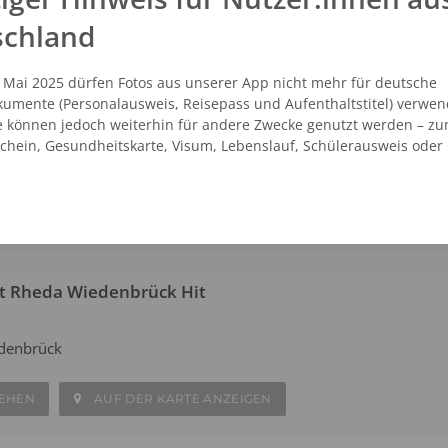
len Sie vor Ort innerhalb weniger Minuten Ihre eigenen Passfoto
schland
. Mai 2025 dürfen Fotos aus unserer App nicht mehr für deutsche
at Rheda Wiedenbrück Kaufland
umente (Personalausweis, Reisepass und Aufenthaltstitel) verwen
e können jedoch weiterhin für andere Zwecke genutzt werden – zu
denbrück
schein, Gesundheitskarte, Visum, Lebenslauf, Schülerausweis oder
SEHEN
AUF DER KARTE ANZEIGEN
t Rheda Wiedenbrück Hit
denbrück
SEHEN
AUF DER KARTE ANZEIGEN