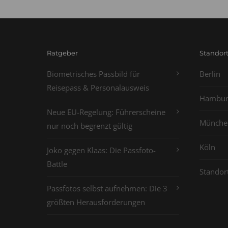
Ratgeber
Standor
Biometrisches Passbild für
Berlin
Reisepass & Personalausweis
Hambur
Neue EU-Regelung: Führerscheine
Münche
nur noch begrenzt gültig
Köln
Joko gegen Klaas: Die Passfoto-
Battle
Standor
Passfotos selbst aufnehmen: Die 3
größten Herausforderungen