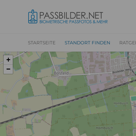
STARTSEITE
STANDORT FINDEN
RATGE
+
−