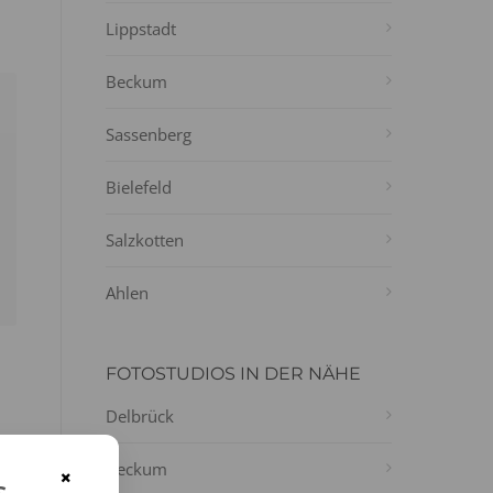
Lippstadt
Beckum
Sassenberg
Bielefeld
Salzkotten
Ahlen
FOTOSTUDIOS IN DER NÄHE
Delbrück
Beckum
-
×
s