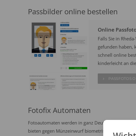
Passbilder online bestellen
Online Passfot
Falls Sie in Rhed
gefunden haben, k
schnell online best
kinderleicht an di
PASSFOTOS O
Fotofix Automaten
Fotoautomaten werden in ganz Deutschland häufig 
bieten gegen Münzeinwurf biometrische Passbilder n
Wicht