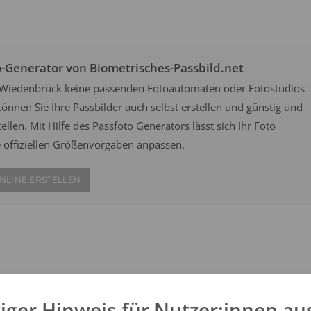
o-Generator von Biometrisches-Passbild.net
a-Wiedenbrück keine passenden Fotoautomaten oder Fotostudios
önnen Sie Ihre Passbilder auch selbst erstellen und günstig und
ellen. Mit Hilfe des Passfoto Generators lässt sich Ihr Foto
e offiziellen Größenvorgaben anpassen.
NLINE ERSTELLEN
an belebten Orten wie Bahnhöfen oder Flughäfen aufgestellt und
ach offiziellen Vorgaben. Wählen Sie aus einem der zwei Fotofix
iger Hinweis für Nutzer:innen au