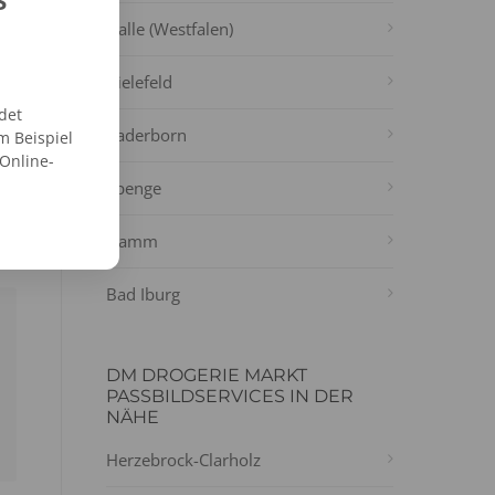
s.
Halle (Westfalen)
Bielefeld
det
Paderborn
m Beispiel
 Online-
Spenge
Hamm
Bad Iburg
DM DROGERIE MARKT
PASSBILDSERVICES IN DER
NÄHE
Herzebrock-Clarholz