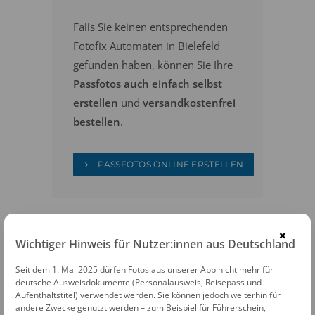
Falls Sie keinen entsprechenden
Fotofix Automaten in Bielefeld
gefunden haben, können Sie Ihre
Passfotos auch einfach selbst
erstellen
und
versandkostenfrei
bestellen
.
PASSFOTOS ONLINE ERSTELLEN
×
Wichtiger Hinweis für Nutzer:innen aus Deutschland
Seit dem 1. Mai 2025 dürfen Fotos aus unserer App nicht mehr für
deutsche Ausweisdokumente (Personalausweis, Reisepass und
FOTOAUTOMATEN
Aufenthaltstitel) verwendet werden. Sie können jedoch weiterhin für
andere Zwecke genutzt werden – zum Beispiel für Führerschein,