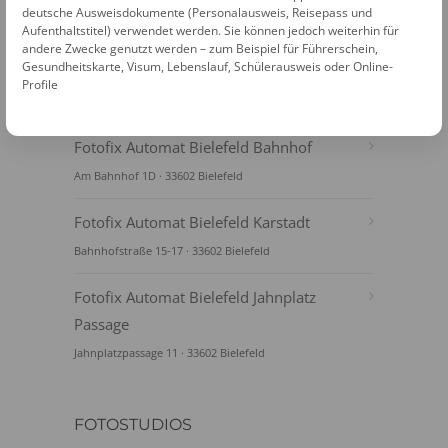
deutsche Ausweisdokumente (Personalausweis, Reisepass und
Aufenthaltstitel) verwendet werden. Sie können jedoch weiterhin für
andere Zwecke genutzt werden – zum Beispiel für Führerschein,
Gesundheitskarte, Visum, Lebenslauf, Schülerausweis oder Online-
Profile
FOTOAUTOMATEN
Fotofix Automat Bielefeld Bahnhof
Am Bahnhof 1D · 33602 Bielefeld
Fotofix Automat Bielefeld Karstadt
Bahnhofstraße 15-17 · 33602 Bielefeld
Fotofix Automat Bielefeld Jahnplatz
Passage
Jahnplatzpassage 11 · 33602 Bielefeld
FOTOSTUDIOS