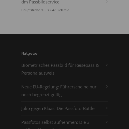
dm Passbildservice
Hauptstraße 99 · 33647 Bielefeld
Ratgeber
Biometrisches Passbild für Reisepass &
Personalausweis
Neue EU-Regelung: Führerscheine nur
noch begrenzt gültig
Joko gegen Klaas: Die Passfoto-Battle
Passfotos selbst aufnehmen: Die 3