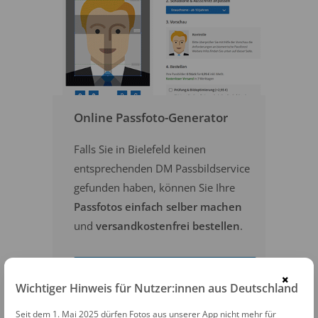
Online Passfoto-Generator
Falls Sie in Bielefeld keinen
entsprechenden DM Passbildservice
gefunden haben, können Sie Ihre
Passfotos einfach selber machen
und
versandkostenfrei bestellen
.
PASSFOTOS ONLINE ERSTELLEN
×
Wichtiger Hinweis für Nutzer:innen aus Deutschland
Seit dem 1. Mai 2025 dürfen Fotos aus unserer App nicht mehr für