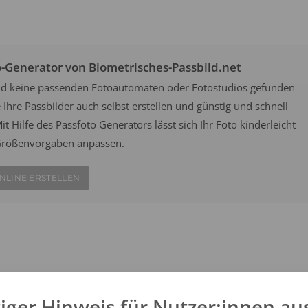
o-Generator von Biometrisches-Passbild.net
old keine passenden Fotoautomaten oder Fotostudios gefunden
Ihre Passbilder auch selbst erstellen und günstig und schnell
it Hilfe des Passfoto Generators lässt sich Ihr Foto kinderleicht
n Größenvorgaben anpassen.
NLINE ERSTELLEN
an belebten Orten wie Bahnhöfen oder Flughäfen aufgestellt und
ach offiziellen Vorgaben. Wählen Sie aus einem der zwei Fotofix
iger Hinweis für Nutzer:innen au