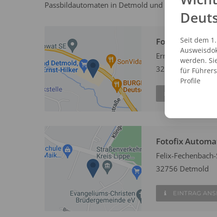
Passbildautomaten in Detmold und erstellen Sie vor
Deut
Seit dem 1
Fotofix Automa
Ausweisdok
Ernst-Hilker-Straß
werden. Si
32758 Detmold
für Führer
Profile
EINTRAG AN
Fotofix Automa
Felix-Fechenbach-S
32756 Detmold
EINTRAG AN