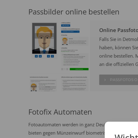
Passbilder online bestellen
Online Passfot
Falls Sie in Detm
haben, können Sie 
online bestellen. M
an die offizielle
PASSFOTOS O
Fotofix Automaten
Fotoautomaten werden in ganz Deutschland häufig 
bieten gegen Münzeinwurf biometrische Passbilder n
Wicht