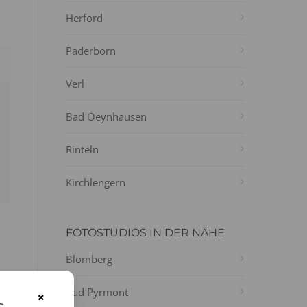
Herford
Paderborn
Verl
Bad Oeynhausen
Rinteln
Kirchlengern
FOTOSTUDIOS IN DER NÄHE
Blomberg
Bad Pyrmont
-
×
s