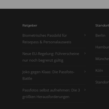
Ratgeber
Standor
Biometrisches Passbild für
Berlin
Reisepass & Personalausweis
Hambur
Neue EU-Regelung: Führerscheine
Münche
nur noch begrenzt gültig
Köln
Joko gegen Klaas: Die Passfoto-
Battle
Standor
Passfotos selbst aufnehmen: Die 3
größten Herausforderungen