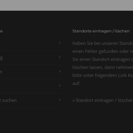
te
Standorte eintragen / löschen
Haben Sie bei unseren Stand
einen Fehler gefunden oder 
g
Sie einen Standort eintragen 
löschen lassen, dann nehmen
n
bitte unter folgendem Link K
auf:
t suchen
» Standort eintragen / lösche