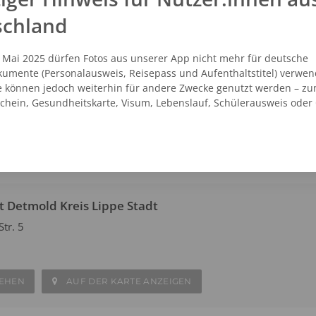
 Ort innerhalb weniger Minuten Ihre eigenen Passfotos.
schland
. Mai 2025 dürfen Fotos aus unserer App nicht mehr für deutsche
t Detmold Kaufland
umente (Personalausweis, Reisepass und Aufenthaltstitel) verwen
e
e können jedoch weiterhin für andere Zwecke genutzt werden – zu
schein, Gesundheitskarte, Visum, Lebenslauf, Schülerausweis oder
SEHEN
AUF DER KARTE ANZEIGEN
t Detmold Kreis Lippe Stadt
tr. 5
SEHEN
AUF DER KARTE ANZEIGEN