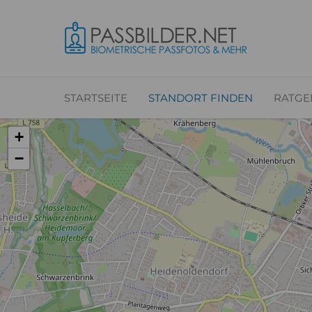
STARTSEITE
STANDORT FINDEN
RATGE
+
−