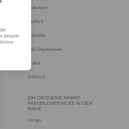
Paderborn
Herford
det
Bielefeld
m Beispiel
 Online-
Bad Oeynhausen
Brakel
Delbrück
DM DROGERIE MARKT
PASSBILDSERVICES IN DER
NÄHE
Lemgo