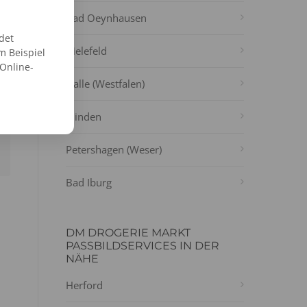
Bad Oeynhausen
det
Bielefeld
m Beispiel
 Online-
Halle (Westfalen)
Minden
Petershagen (Weser)
Bad Iburg
DM DROGERIE MARKT
PASSBILDSERVICES IN DER
NÄHE
Herford