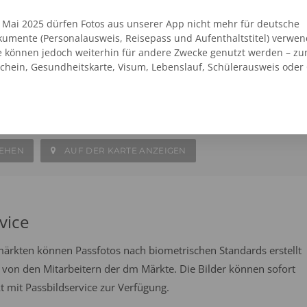
 erstellen Sie vor Ort innerhalb weniger Minuten Ihre eigenen
. Mai 2025 dürfen Fotos aus unserer App nicht mehr für deutsche
umente (Personalausweis, Reisepass und Aufenthaltstitel) verwen
e können jedoch weiterhin für andere Zwecke genutzt werden – zu
schein, Gesundheitskarte, Visum, Lebenslauf, Schülerausweis oder
at Bünde Woolworth
SEHEN
AUF DER KARTE ANZEIGEN
vice
emärkten können Passfotos nach biometrischen Standards erstellt
 von den Mitarbeitern der dm Märkte. Die Bilder können sofort
mit Passbildservice zur Verfügung.