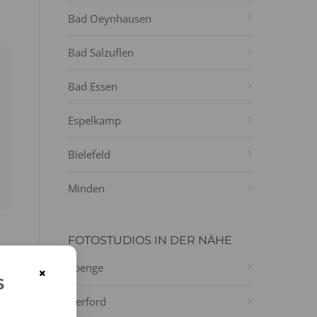
Bad Oeynhausen
Bad Salzuflen
Bad Essen
Espelkamp
Bielefeld
Minden
FOTOSTUDIOS IN DER NÄHE
Spenge
×
s
Herford