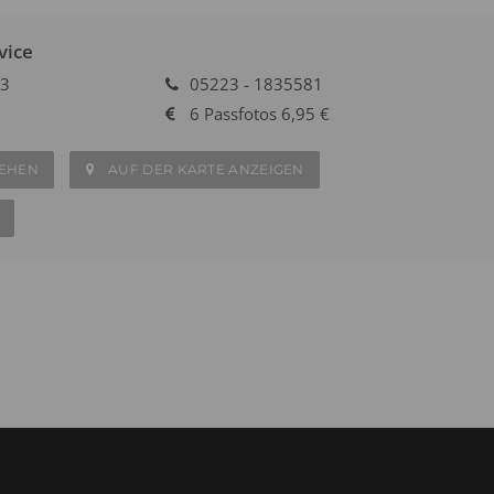
vice
13
05223 - 1835581
6 Passfotos 6,95 €
SEHEN
AUF DER KARTE ANZEIGEN