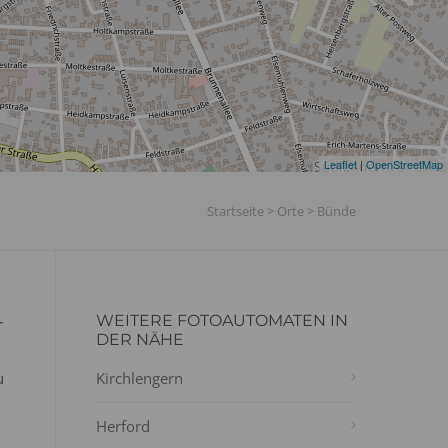
Leaflet
|
OpenStreetMap
Startseite
>
Orte
>
Bünde
WEITERE FOTOAUTOMATEN IN
r
DER NÄHE
u
Kirchlengern
Herford