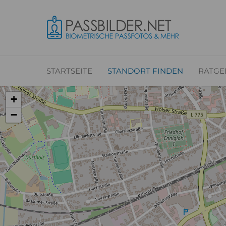
STARTSEITE
STANDORT FINDEN
RATGE
+
−