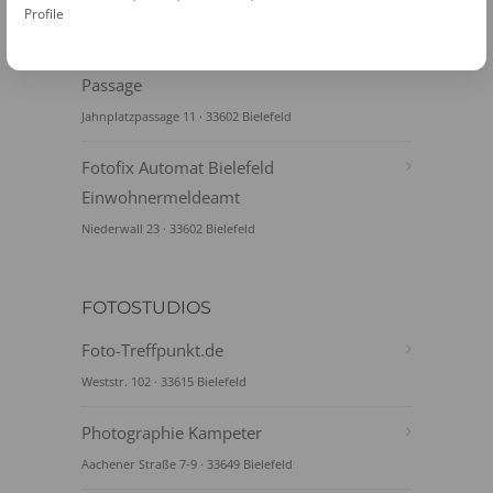
Bahnhofstraße 15-17 · 33602 Bielefeld
Profile
Fotofix Automat Bielefeld Jahnplatz
Passage
Jahnplatzpassage 11 · 33602 Bielefeld
Fotofix Automat Bielefeld
Einwohnermeldeamt
Niederwall 23 · 33602 Bielefeld
FOTOSTUDIOS
Foto-Treffpunkt.de
Weststr. 102 · 33615 Bielefeld
Photographie Kampeter
Aachener Straße 7-9 · 33649 Bielefeld