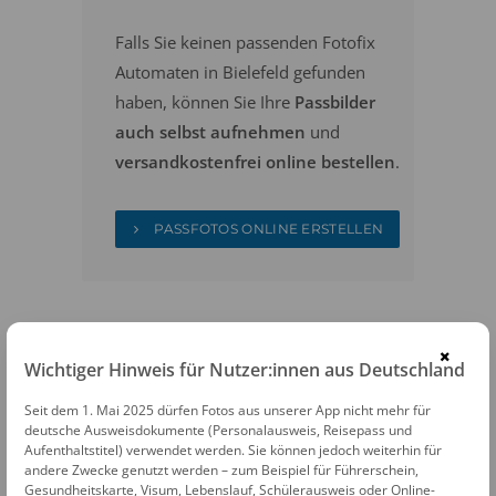
Falls Sie keinen passenden Fotofix
Automaten in Bielefeld gefunden
haben, können Sie Ihre
Passbilder
auch selbst aufnehmen
und
versandkostenfrei online bestellen
.
PASSFOTOS ONLINE ERSTELLEN
×
Wichtiger Hinweis für Nutzer:innen aus Deutschland
Seit dem 1. Mai 2025 dürfen Fotos aus unserer App nicht mehr für
FOTOAUTOMATEN
deutsche Ausweisdokumente (Personalausweis, Reisepass und
Aufenthaltstitel) verwendet werden. Sie können jedoch weiterhin für
Fotofix Automat Bielefeld Karstadt
andere Zwecke genutzt werden – zum Beispiel für Führerschein,
Gesundheitskarte, Visum, Lebenslauf, Schülerausweis oder Online-