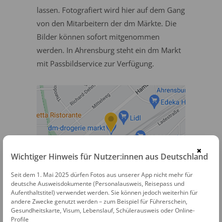
lassen. Fotografiert wird hier auf dem Gang
von den Mitarbeitern der dm Märkte. Die
Bilder können sofort mitgenommen
werden. In Ahrensburg steht ein dm Markt
mit Passbildservice zur Verfügung.
×
Wichtiger Hinweis für Nutzer:innen aus Deutschland
dm Passbildservice
Seit dem 1. Mai 2025 dürfen Fotos aus unserer App nicht mehr für
deutsche Ausweisdokumente (Personalausweis, Reisepass und
Aufenthaltstitel) verwendet werden. Sie können jedoch weiterhin für
Brückenstraße 1
andere Zwecke genutzt werden – zum Beispiel für Führerschein,
22926 Ahrensburg
Gesundheitskarte, Visum, Lebenslauf, Schülerausweis oder Online-
Profile