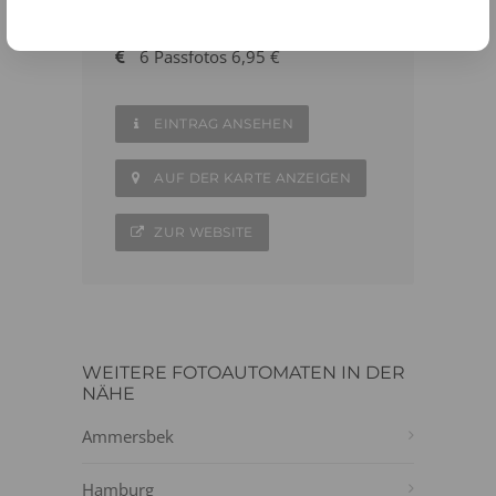
04102 - 4579842
6 Passfotos 6,95 €
EINTRAG ANSEHEN
AUF DER KARTE ANZEIGEN
ZUR WEBSITE
WEITERE FOTOAUTOMATEN IN DER
NÄHE
Ammersbek
Hamburg