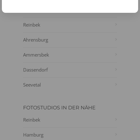
Glinde
Reinbek
Ahrensburg
Ammersbek
Dassendorf
Seevetal
FOTOSTUDIOS IN DER NÄHE
Reinbek
Hamburg