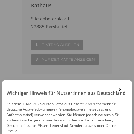
Rathaus
Stiefenhoferplatz 1
22885 Barsbüttel
EINTRAG ANSEHEN
AUF DER KARTE ANZEIGEN
×
Wichtiger Hinweis für Nutzer:innen aus Deutschland
WEITERE FOTOAUTOMATEN IN DER
NÄHE
Seit dem 1. Mai 2025 dürfen Fotos aus unserer App nicht mehr für
deutsche Ausweisdokumente (Personalausweis, Reisepass und
Oststeinbek
Aufenthaltstitel) verwendet werden. Sie können jedoch weiterhin für
andere Zwecke genutzt werden – zum Beispiel für Führerschein,
Gesundheitskarte, Visum, Lebenslauf, Schülerausweis oder Online-
Hamburg
Profile