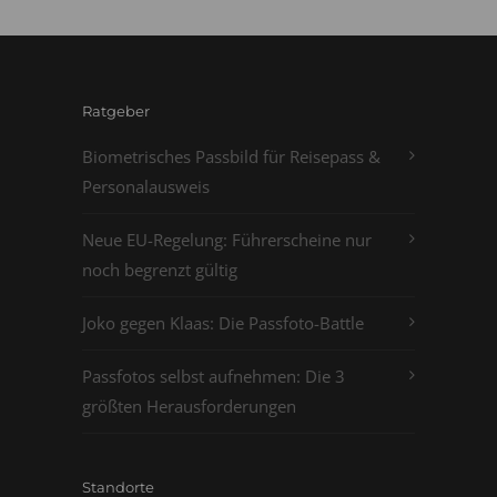
Ratgeber
Biometrisches Passbild für Reisepass &
Personalausweis
Neue EU-Regelung: Führerscheine nur
noch begrenzt gültig
Joko gegen Klaas: Die Passfoto-Battle
Passfotos selbst aufnehmen: Die 3
größten Herausforderungen
Standorte