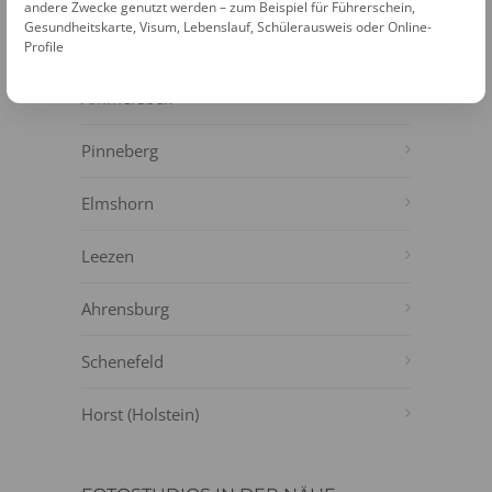
NÄHE
andere Zwecke genutzt werden – zum Beispiel für Führerschein,
Gesundheitskarte, Visum, Lebenslauf, Schülerausweis oder Online-
Itzstedt
Profile
Ammersbek
Pinneberg
Elmshorn
Leezen
Ahrensburg
Schenefeld
Horst (Holstein)