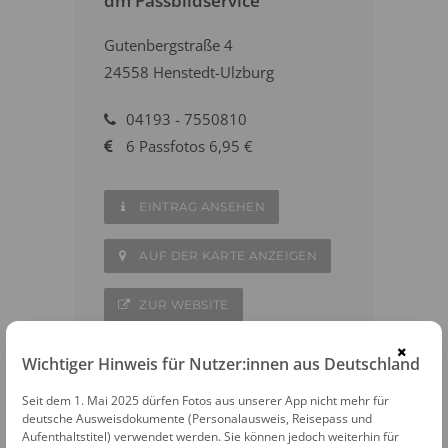
dm Passbildservice
Gutenbergstraße 4
24558 Henstedt-Ulzburg
04193 - 7550810
6 Passfotos 6,95 €
EINTRAG ANSEHEN
AUF DER KARTE ANZEIGEN
ZUR WEBSITE
×
Wichtiger Hinweis für Nutzer:innen aus Deutschland
Seit dem 1. Mai 2025 dürfen Fotos aus unserer App nicht mehr für
deutsche Ausweisdokumente (Personalausweis, Reisepass und
WEITERE FOTOAUTOMATEN IN DER
Aufenthaltstitel) verwendet werden. Sie können jedoch weiterhin für