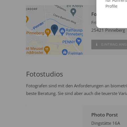
für Führer
Profile
Fotofix Automa
Friedrich-Ebert-St
25421 Pinneberg
EINTRAG AN
Fotostudios
Fotografen sind mit den Anforderungen an biometri
beste Beratung. Sie sind aber auch die teuerste Var
Photo Porst
Dingstätte 16A