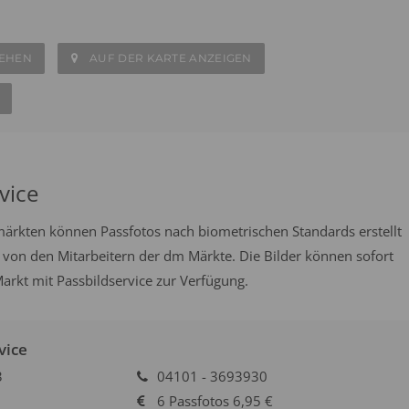
SEHEN
AUF DER KARTE ANZEIGEN
vice
emärkten können Passfotos nach biometrischen Standards erstellt
 von den Mitarbeitern der dm Märkte. Die Bilder können sofort
rkt mit Passbildservice zur Verfügung.
vice
3
04101 - 3693930
6 Passfotos 6,95 €