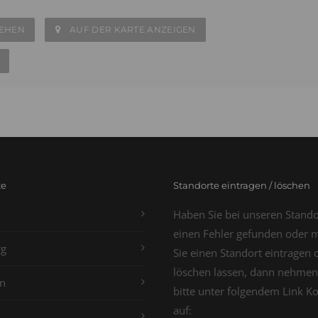
SEHEN
AUF DER KARTE ANZEIGEN
te
Standorte eintragen / löschen
Haben Sie bei unseren Stand
einen Fehler gefunden oder 
g
Sie einen Standort eintragen 
löschen lassen, dann nehmen
n
bitte unter folgendem Link K
auf: