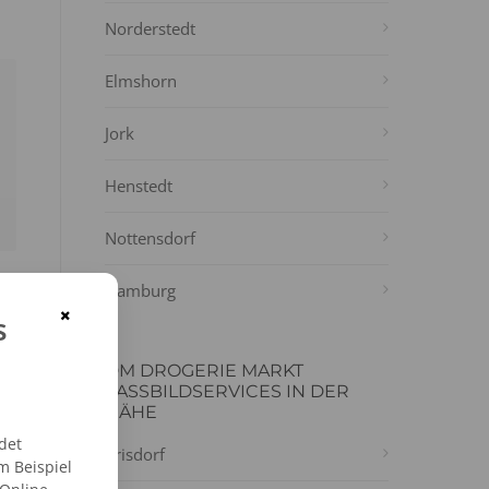
Norderstedt
Elmshorn
Jork
Henstedt
Nottensdorf
Hamburg
×
s
DM DROGERIE MARKT
PASSBILDSERVICES IN DER
NÄHE
det
Prisdorf
m Beispiel