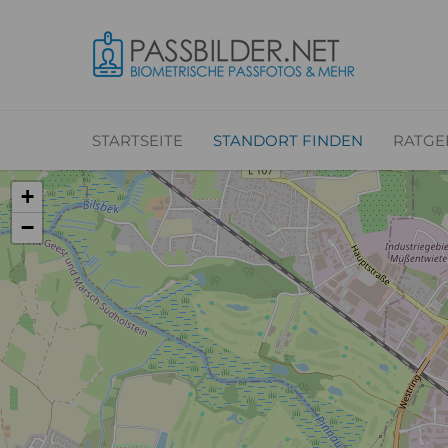
STARTSEITE
STANDORT FINDEN
RATGE
+
−