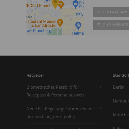
EINTRAG AN
ZUR WEBSITE
Ratgeber
Standor
Biometrisches Passbild für
Berlin
Reisepass & Personalausweis
Hambur
Neue EU-Regelung: Führerscheine
Münche
nur noch begrenzt gültig
Köln