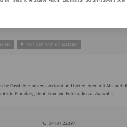
schein, Gesundheitskarte, Visum, Lebenslauf, Schülerausweis oder
t Pinneberg Rathaus Passage
raße 29-31
SEHEN
AUF DER KARTE ANZEIGEN
sche Passbilder bestens vertraut und bieten Ihnen mit Abstand d
iante. In Pinneberg steht Ihnen ein Fotostudio zur Auswahl.
04101 22397