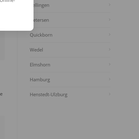
 Online-
Rellingen
Uetersen
Quickborn
Wedel
Elmshorn
Hamburg
ie
Henstedt-Ulzburg