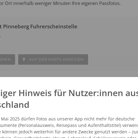
or Ort innerhalb weniger Minuten Ihre eigenen Passfotos.
t Pinneberg Fuhrerscheinstelle
A
SEHEN
AUF DER KARTE ANZEIGEN
t Pinneberg Ekz
iger Hinweis für Nutzer:innen au
.3
schland
. Mai 2025 dürfen Fotos aus unserer App nicht mehr für deutsche
SEHEN
AUF DER KARTE ANZEIGEN
umente (Personalausweis, Reisepass und Aufenthaltstitel) verwen
e können jedoch weiterhin für andere Zwecke genutzt werden – zu