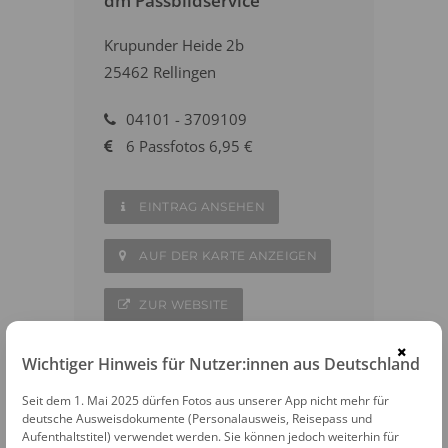
dm Passbildservice
Krupunder Heide 2b
25462 Rellingen
04101 - 3709109
6 Passfotos 6,95 €
EINTRAG ANSEHEN
AUF DER KARTE ANZEIGEN
ZUR WEBSITE
×
Wichtiger Hinweis für Nutzer:innen aus Deutschland
Seit dem 1. Mai 2025 dürfen Fotos aus unserer App nicht mehr für
deutsche Ausweisdokumente (Personalausweis, Reisepass und
WEITERE FOTOAUTOMATEN IN DER
Aufenthaltstitel) verwendet werden. Sie können jedoch weiterhin für