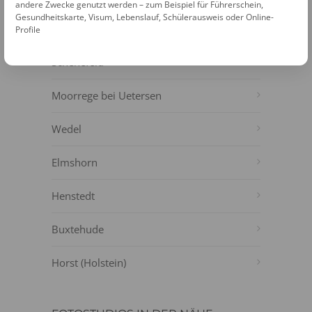
NÄHE
andere Zwecke genutzt werden – zum Beispiel für Führerschein,
Gesundheitskarte, Visum, Lebenslauf, Schülerausweis oder Online-
Pinneberg
Profile
Schenefeld
Moorrege bei Uetersen
Wedel
Elmshorn
Henstedt
Buxtehude
Horst (Holstein)