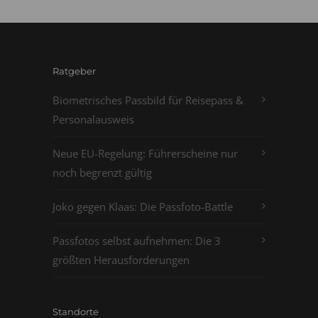
Ratgeber
Biometrisches Passbild für Reisepass &
Personalausweis
Neue EU-Regelung: Führerscheine nur
noch begrenzt gültig
Joko gegen Klaas: Die Passfoto-Battle
Passfotos selbst aufnehmen: Die 3
größten Herausforderungen
Standorte