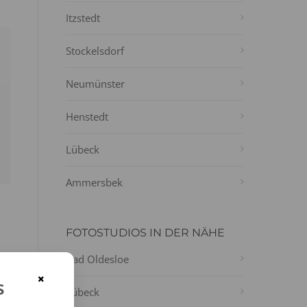
Itzstedt
Stockelsdorf
Neumünster
Henstedt
Lübeck
Ammersbek
FOTOSTUDIOS IN DER NÄHE
Bad Oldesloe
-
×
s
Lübeck