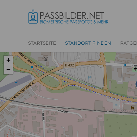
STARTSEITE
STANDORT FINDEN
RATGE
+
−