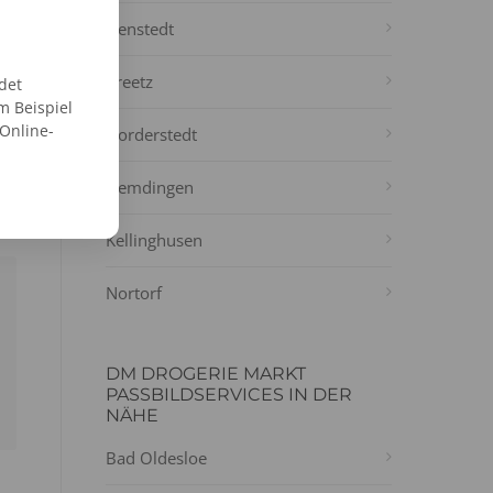
Henstedt
Preetz
det
m Beispiel
 Online-
Norderstedt
Hemdingen
Kellinghusen
Nortorf
DM DROGERIE MARKT
PASSBILDSERVICES IN DER
NÄHE
Bad Oldesloe