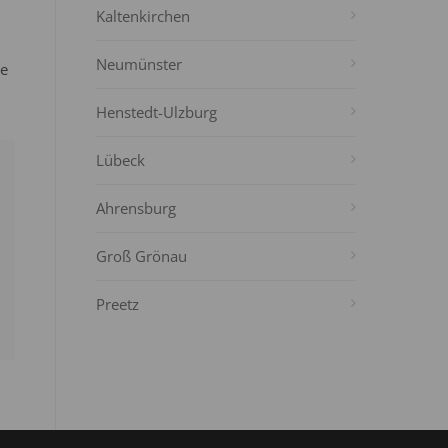
Kaltenkirchen
Neumünster
ie
Henstedt-Ulzburg
Lübeck
Ahrensburg
Groß Grönau
Preetz