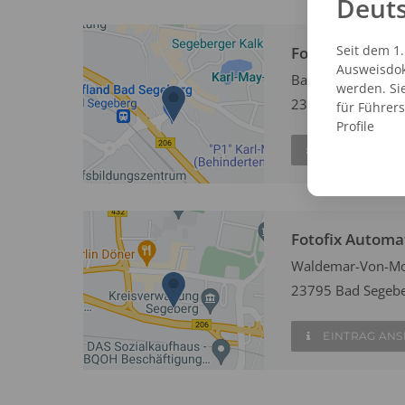
Deut
Seit dem 1
Fotofix Automa
Ausweisdok
Bahnhofstraße 7
werden. Si
23795 Bad Segeb
für Führer
Profile
EINTRAG AN
Fotofix Automa
Waldemar-Von-Mo
23795 Bad Segeb
EINTRAG AN