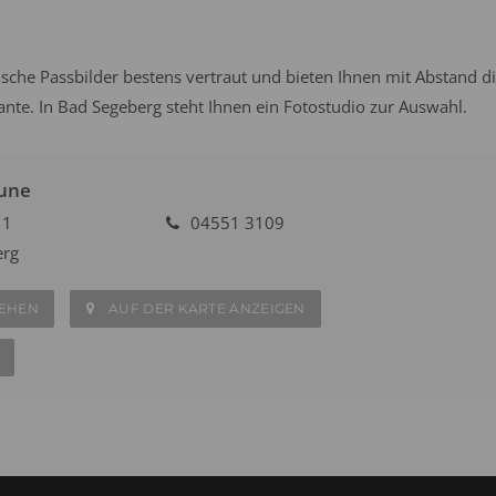
sche Passbilder bestens vertraut und bieten Ihnen mit Abstand d
iante. In Bad Segeberg steht Ihnen ein Fotostudio zur Auswahl.
aune
11
04551 3109
erg
SEHEN
AUF DER KARTE ANZEIGEN