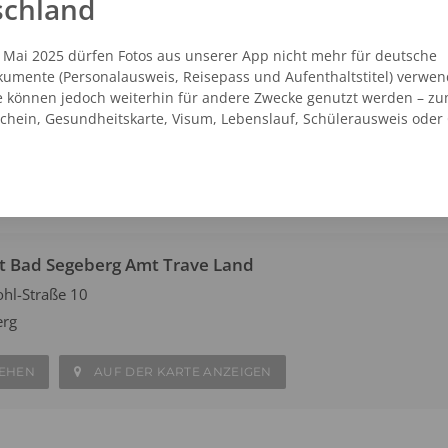
schland
. Mai 2025 dürfen Fotos aus unserer App nicht mehr für deutsche
t Bad Segeberg Kaufland
umente (Personalausweis, Reisepass und Aufenthaltstitel) verwen
e können jedoch weiterhin für andere Zwecke genutzt werden – zu
erg
schein, Gesundheitskarte, Visum, Lebenslauf, Schülerausweis oder
SEHEN
AUF DER KARTE ANZEIGEN
t Bad Segeberg Amt Trave Land
hl-Straße 10
erg
SEHEN
AUF DER KARTE ANZEIGEN