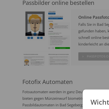
Passbilder online bestellen
Online Passfot
Falls Sie in Bad 
gefunden haben, k
schnell online best
kinderleicht an di
PASSFOTOS O
Fotofix Automaten
Fotoautomaten werden in ganz Deutschland häufig 
bieten gegen Münzeinwurf biometrische Passbilder n
Wicht
Passbildautomaten in Bad Segeberg und erstellen Si