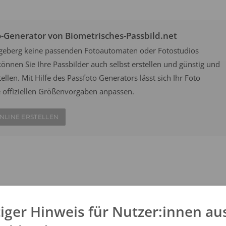
o-Generator von Biometrisches-Passbild.net
Segeberg keine passenden Fotoautomaten oder Fotostudios
önnen Sie Ihre Passbilder auch selbst erstellen und günstig und
ellen. Mit Hilfe des Passfoto Generators lässt sich Ihr Foto
e offiziellen Größenvorgaben anpassen.
NLINE ERSTELLEN
an belebten Orten wie Bahnhöfen oder Flughäfen aufgestellt und
ach offiziellen Vorgaben. Wählen Sie aus einem der zwei Fotofix
iger Hinweis für Nutzer:innen au
e vor Ort innerhalb weniger Minuten Ihre eigenen Passfotos.