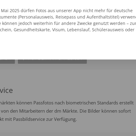
. Mai 2025 dürfen Fotos aus unserer App nicht mehr für deutsche
umente (Personalausweis, Reisepass und Aufenthaltstitel) verwen
e können jedoch weiterhin für andere Zwecke genutzt werden – zu
t Werder Havel Lk Potsdam-Mittelmark
schein, Gesundheitskarte, Visum, Lebenslauf, Schülerausweis oder
SEHEN
AUF DER KARTE ANZEIGEN
vice
emärkten können Passfotos nach biometrischen Standards erstellt
 von den Mitarbeitern der dm Märkte. Die Bilder können sofort
 mit Passbildservice zur Verfügung.