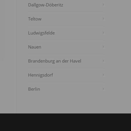
Dallgow-Döberitz
Teltow
Ludwigsfelde
Nauen
Brandenburg an der Havel
Hennigsdorf
Berlin