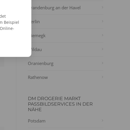
Brandenburg an der Havel
det
Berlin
m Beispiel
 Online-
Niemegk
Wildau
Oranienburg
Rathenow
DM DROGERIE MARKT
PASSBILDSERVICES IN DER
NÄHE
Potsdam