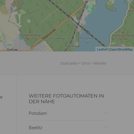
Leaflet
|
OpenStreetMap
Startseite
>
Orte
>
Werder
WEITERE FOTOAUTOMATEN IN
er
DER NÄHE
.
Potsdam
Beelitz