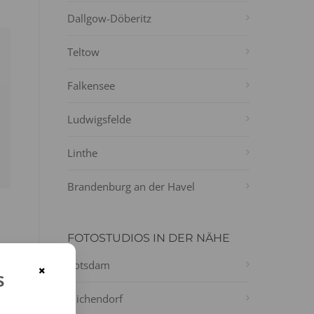
Dallgow-Döberitz
Teltow
Falkensee
Ludwigsfelde
Linthe
Brandenburg an der Havel
FOTOSTUDIOS IN DER NÄHE
Potsdam
×
s
Michendorf