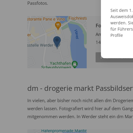
Passfotos.
Seit dem 1
Ausweisdok
werden. Si
Fotofix Automa
für Führer
Am Gutsof 1-7
Profile
14542 Werder
EINTRAG AN
dm - drogerie markt Passbildser
In vielen, aber bisher noch nicht allen dm Drogeri
werden lassen. Fotografiert wird hier auf dem Gang
mitgenommen werden. In Werder steht ein dm Markt