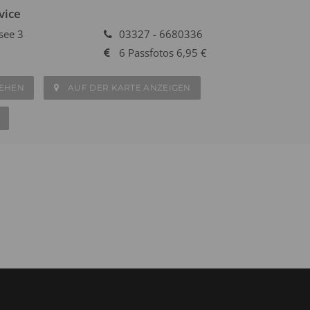
vice
see 3
03327 - 6680336
6 Passfotos 6,95 €
SEHEN
AUF DER KARTE ANZEIGEN