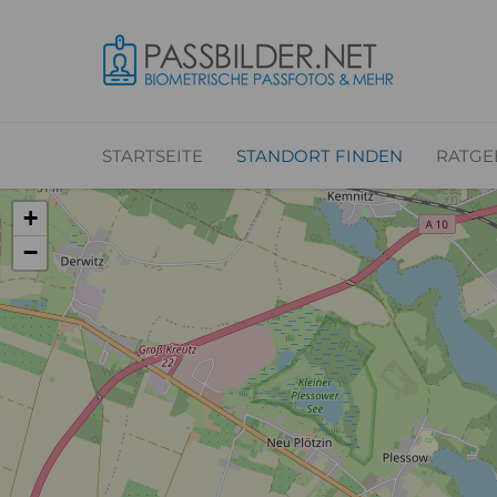
STARTSEITE
STANDORT FINDEN
RATGE
+
−