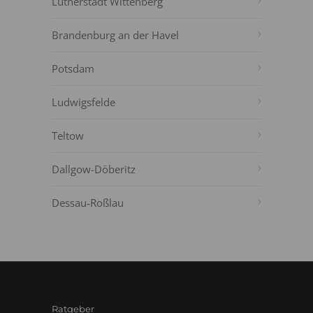
Lutherstadt Wittenberg
Brandenburg an der Havel
Potsdam
Ludwigsfelde
Teltow
Dallgow-Döberitz
Dessau-Roßlau
Ratgeber