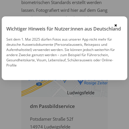
biometrischen Standards erstellt werden
lassen. Fotografiert wird hier auf dem Gang
von den Mitarbeitern der dm Märkte. Die
×
Bilder können sofort mitgenommen
Wichtiger Hinweis für Nutzer:innen aus Deutschland
werden. In Ludwigsfelde steht ein dm
Seit dem 1. Mai 2025 dürfen Fotos aus unserer App nicht mehr für
Markt mit Passbildservice zur Verfügung.
deutsche Ausweisdokumente (Personalausweis, Reisepass und
Aufenthaltstitel) verwendet werden. Sie können jedoch weiterhin für
andere Zwecke genutzt werden – zum Beispiel für Führerschein,
Gesundheitskarte, Visum, Lebenslauf, Schülerausweis oder Online-
Profile
dm Passbildservice
Potsdamer Straße 52f
14974 Ludwigsfelde