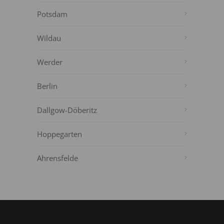
Potsdam
Wildau
Werder
Berlin
Dallgow-Döberitz
Hoppegarten
Ahrensfelde