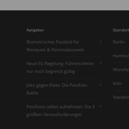
Ratgeber
Standor
Biometrisches Passbild für
Berlin
Reisepass & Personalausweis
Hambur
Neue EU-Regelung: Führerscheine
Münche
nur noch begrenzt gültig
Köln
Joko gegen Klaas: Die Passfoto-
Battle
Standor
Passfotos selbst aufnehmen: Die 3
größten Herausforderungen