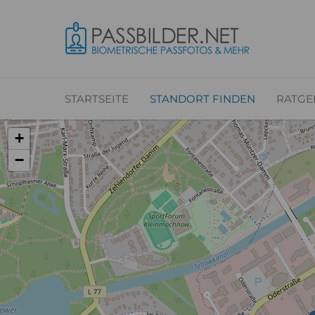
STARTSEITE
STANDORT FINDEN
RATGE
+
−