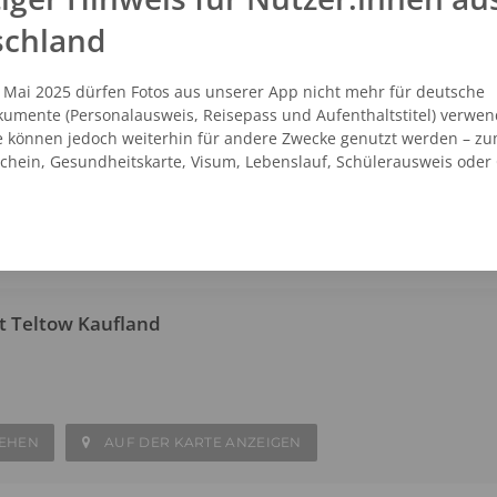
Ort innerhalb weniger Minuten Ihre eigenen Passfotos.
schland
. Mai 2025 dürfen Fotos aus unserer App nicht mehr für deutsche
t Teltow Stadt
umente (Personalausweis, Reisepass und Aufenthaltstitel) verwen
e können jedoch weiterhin für andere Zwecke genutzt werden – zu
glitz-Zehlendorf
schein, Gesundheitskarte, Visum, Lebenslauf, Schülerausweis oder
SEHEN
AUF DER KARTE ANZEIGEN
t Teltow Kaufland
SEHEN
AUF DER KARTE ANZEIGEN