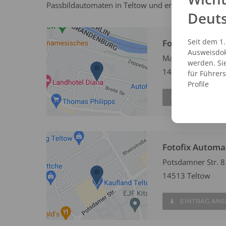
Passbildautomaten in Teltow und erstellen Sie vor 
Deut
Seit dem 1
Fotofix Automa
Ausweisdok
Marktplatz 1-3
werden. Si
14513 Teltow - Ste
für Führer
Profile
EINTRAG AN
Fotofix Automa
Potsdamner Str. 8
14513 Teltow
EINTRAG AN