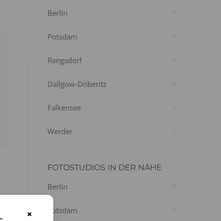
Berlin
Potsdam
Rangsdorf
Dallgow-Döberitz
Falkensee
Werder
FOTOSTUDIOS IN DER NÄHE
Berlin
Potsdam
-
×
s