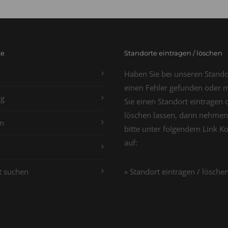
te
Standorte eintragen / löschen
Haben Sie bei unseren Stand
einen Fehler gefunden oder 
g
Sie einen Standort eintragen 
löschen lassen, dann nehmen
n
bitte unter folgendem Link K
auf:
t suchen
» Standort eintragen / lösche