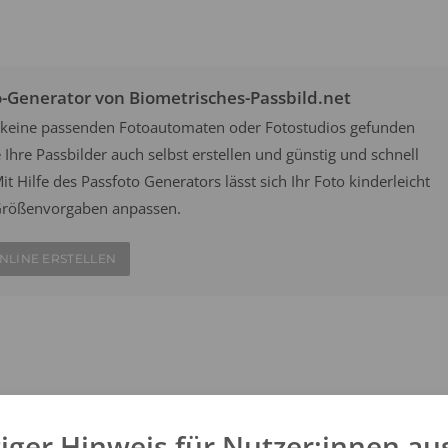
o-Generator von Biometrisches-Passbild.net
ow keine passenden Fotoautomaten oder Fotostudios gefunden
Ihre Passbilder auch selbst erstellen und günstig und schnell
it Hilfe des Passfoto Generators lässt sich Ihr Foto kinderleicht
n Größenvorgaben anpassen.
NLINE ERSTELLEN
an belebten Orten wie Bahnhöfen oder Flughäfen aufgestellt und
ach offiziellen Vorgaben. Wählen Sie aus einem der zwei Fotofix
iger Hinweis für Nutzer:innen au