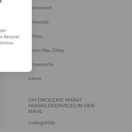
Michendorf
Eichwalde
det
Wildau
m Beispiel
 Online-
Gosen-Neu Zittau
Schoeneiche
Erkner
DM DROGERIE MARKT
PASSBILDSERVICES IN DER
NÄHE
Ludwigsfelde