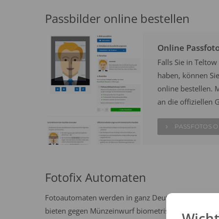
Passbilder online bestellen
Online Passfot
Falls Sie in Telt
haben, können Sie 
online bestellen. M
an die offizielle
PASSFOTOS O
Fotofix Automaten
Fotoautomaten werden in ganz Deutschland häufig 
bieten gegen Münzeinwurf biometrische Passbilder n
Wicht