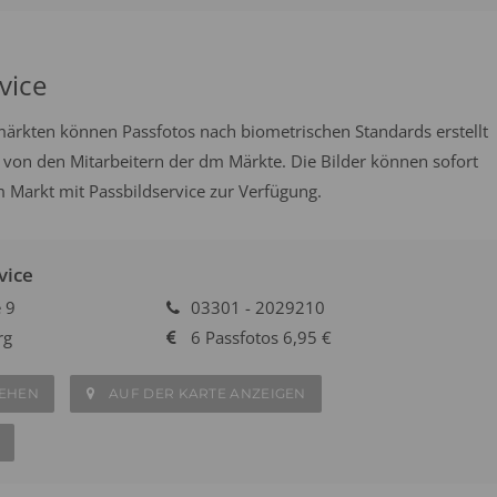
vice
emärkten können Passfotos nach biometrischen Standards erstellt
 von den Mitarbeitern der dm Märkte. Die Bilder können sofort
Markt mit Passbildservice zur Verfügung.
vice
 9
03301 - 2029210
rg
6 Passfotos 6,95 €
SEHEN
AUF DER KARTE ANZEIGEN