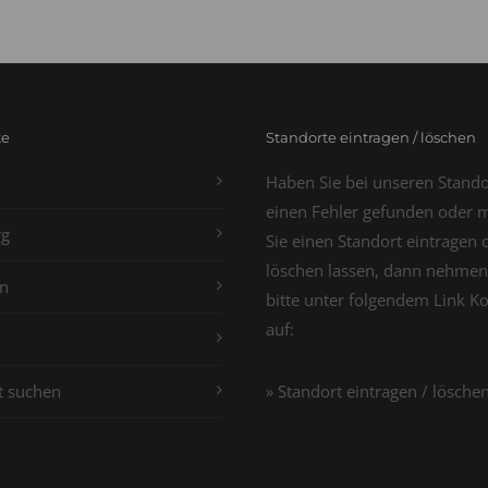
te
Standorte eintragen / löschen
Haben Sie bei unseren Stand
einen Fehler gefunden oder 
g
Sie einen Standort eintragen 
löschen lassen, dann nehmen
n
bitte unter folgendem Link K
auf:
t suchen
» Standort eintragen / lösche