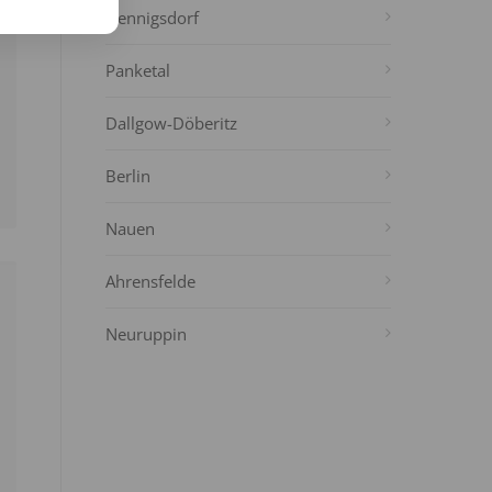
Hennigsdorf
Panketal
Dallgow-Döberitz
Berlin
Nauen
Ahrensfelde
Neuruppin