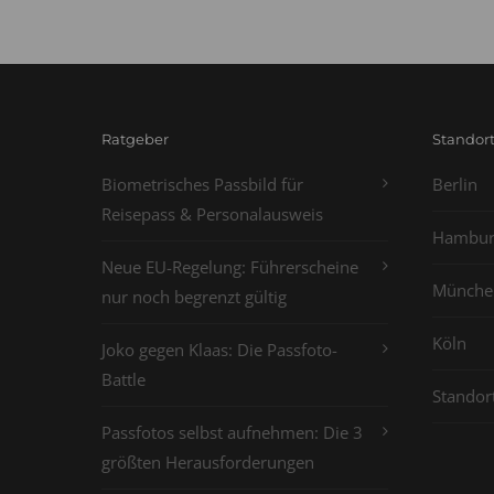
Ratgeber
Standor
Biometrisches Passbild für
Berlin
Reisepass & Personalausweis
Hambur
Neue EU-Regelung: Führerscheine
Münche
nur noch begrenzt gültig
Köln
Joko gegen Klaas: Die Passfoto-
Battle
Standor
Passfotos selbst aufnehmen: Die 3
größten Herausforderungen