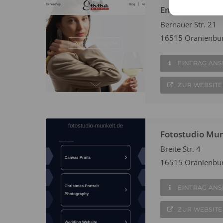
Emma Das Foto
Bernauer Str. 21
16515 Oranienbu
EINTRAG AN
ZUR WEBSITE
Fotostudio Mun
Breite Str. 4
16515 Oranienbu
EINTRAG AN
ZUR WEBSITE