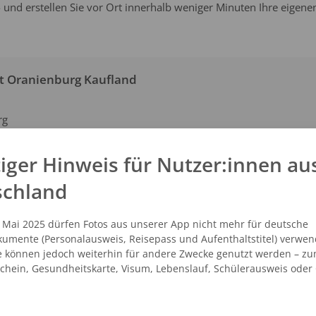
 und erstellen Sie vor Ort innerhalb weniger Minuten Ihre eigene
t Oranienburg Kaufland
rg
SEHEN
AUF DER KARTE ANZEIGEN
iger Hinweis für Nutzer:innen au
schland
. Mai 2025 dürfen Fotos aus unserer App nicht mehr für deutsche
umente (Personalausweis, Reisepass und Aufenthaltstitel) verwen
e können jedoch weiterhin für andere Zwecke genutzt werden – zu
sche Passbilder bestens vertraut und bieten Ihnen mit Abstand d
schein, Gesundheitskarte, Visum, Lebenslauf, Schülerausweis oder
iante. In Oranienburg stehen Ihnen zwei Fotostudios zur Auswahl.