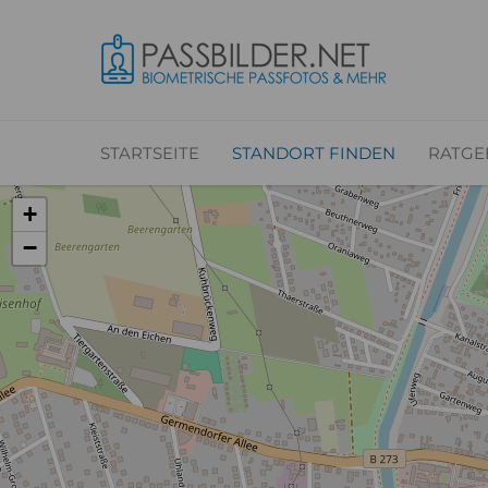
STARTSEITE
STANDORT FINDEN
RATGE
+
−