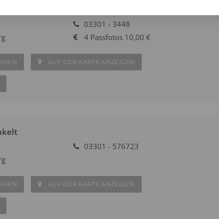
 Studio
03301 - 3448
rg
4 Passfotos 10,00 €
SEHEN
AUF DER KARTE ANZEIGEN
kelt
03301 - 576723
rg
SEHEN
AUF DER KARTE ANZEIGEN