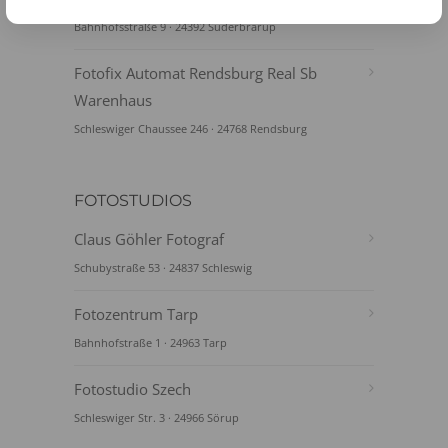
Bahnhofsstraße 9 · 24392 Süderbrarup
Fotofix Automat Rendsburg Real Sb
Warenhaus
Schleswiger Chaussee 246 · 24768 Rendsburg
FOTOSTUDIOS
Claus Göhler Fotograf
Schubystraße 53 · 24837 Schleswig
Fotozentrum Tarp
Bahnhofstraße 1 · 24963 Tarp
Fotostudio Szech
Schleswiger Str. 3 · 24966 Sörup