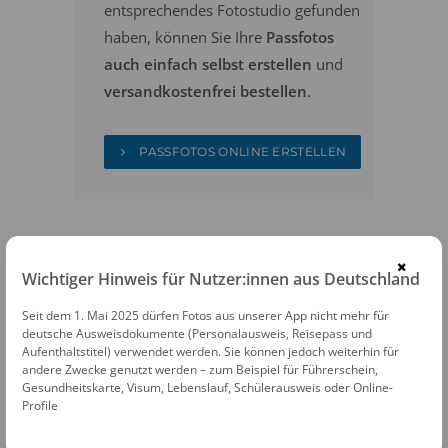
entsprechendes Fotostudio gefunden
haben, können Sie Ihre
Passfotos
auch einfach selbst erstellen
und
versandkostenfrei bestellen
.
PASSFOTOS ONLINE ERSTELLEN
×
Wichtiger Hinweis für Nutzer:innen aus Deutschland
Seit dem 1. Mai 2025 dürfen Fotos aus unserer App nicht mehr für
FOTOAUTOMATEN
deutsche Ausweisdokumente (Personalausweis, Reisepass und
Aufenthaltstitel) verwendet werden. Sie können jedoch weiterhin für
Fotofix Automat Süderbrarup Bahnhof
andere Zwecke genutzt werden – zum Beispiel für Führerschein,
Gesundheitskarte, Visum, Lebenslauf, Schülerausweis oder Online-
Bahnhofsstraße 9 · 24392 Süderbrarup
Profile
Fotofix Automat Flensburg Förde Park