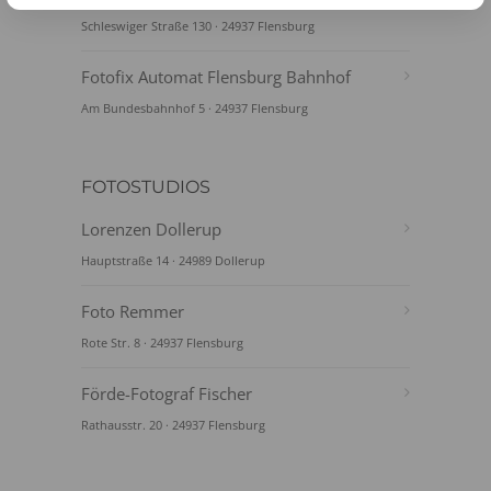
Schleswiger Straße 130 · 24937 Flensburg
Fotofix Automat Flensburg Bahnhof
Am Bundesbahnhof 5 · 24937 Flensburg
FOTOSTUDIOS
Lorenzen Dollerup
Hauptstraße 14 · 24989 Dollerup
Foto Remmer
Rote Str. 8 · 24937 Flensburg
Förde-Fotograf Fischer
Rathausstr. 20 · 24937 Flensburg