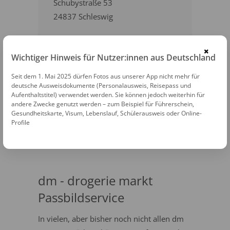
Schubystraße 53
24837 Schleswig
04621 21754
×
Wichtiger Hinweis für Nutzer:innen aus Deutschland
EINTRAG ANSEHEN
Seit dem 1. Mai 2025 dürfen Fotos aus unserer App nicht mehr für
deutsche Ausweisdokumente (Personalausweis, Reisepass und
Aufenthaltstitel) verwendet werden. Sie können jedoch weiterhin für
AUF DER KARTE ANZEIGEN
andere Zwecke genutzt werden – zum Beispiel für Führerschein,
Gesundheitskarte, Visum, Lebenslauf, Schülerausweis oder Online-
Profile
ZUR WEBSITE
dm - drogerie markt
Passbildservice
In vielen, aber bisher noch nicht allen dm