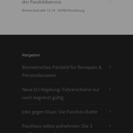
dm Passbildservice
Bismarckstraße 12-14 · 24768 Rendsburg
Ratgeber
Biometrisches Passbild für Reisepass &
Personalausweis
Neue EU-Regelung: Führerscheine nur
noch begrenzt gültig
Joko gegen Klaas: Die Passfoto-Battle
Passfotos selbst aufnehmen: Die 3