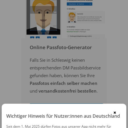
Online Passfoto-Generator
Falls Sie in Schleswig keinen
entsprechenden DM Passbildservice
gefunden haben, können Sie Ihre
Passfotos einfach selber machen
und
versandkostenfrei bestellen
.
PASSFOTOS ONLINE ERSTELLEN
×
Wichtiger Hinweis für Nutzer:innen aus Deutschland
Seit dem 1. Mai 2025 dürfen Fotos aus unserer App nicht mehr für