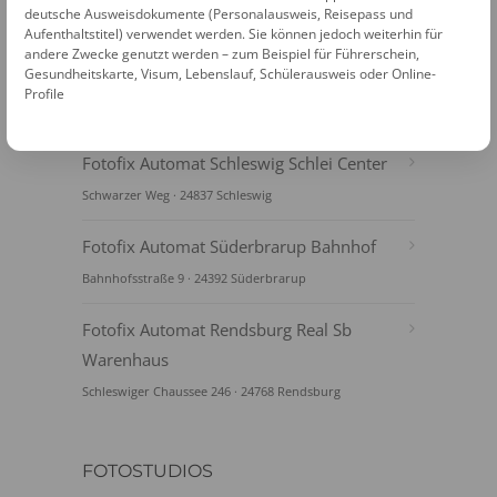
deutsche Ausweisdokumente (Personalausweis, Reisepass und
Aufenthaltstitel) verwendet werden. Sie können jedoch weiterhin für
andere Zwecke genutzt werden – zum Beispiel für Führerschein,
Gesundheitskarte, Visum, Lebenslauf, Schülerausweis oder Online-
Profile
FOTOAUTOMATEN
Fotofix Automat Schleswig Schlei Center
Schwarzer Weg · 24837 Schleswig
Fotofix Automat Süderbrarup Bahnhof
Bahnhofsstraße 9 · 24392 Süderbrarup
Fotofix Automat Rendsburg Real Sb
Warenhaus
Schleswiger Chaussee 246 · 24768 Rendsburg
FOTOSTUDIOS