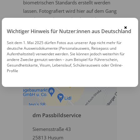
biometrischen Standards erstellt werden
lassen. Fotografiert wird hier auf dem Gang
von den Mitarbeitern der dm Märkte. Die
×
Bilder können sofort mitgenommen
Wichtiger Hinweis für Nutzer:innen aus Deutschland
werden. In Husum steht ein dm Markt mit
Seit dem 1. Mai 2025 dürfen Fotos aus unserer App nicht mehr für
Passbildservice zur Verfügung.
deutsche Ausweisdokumente (Personalausweis, Reisepass und
Aufenthaltstitel) verwendet werden. Sie können jedoch weiterhin für
andere Zwecke genutzt werden – zum Beispiel für Führerschein,
Gesundheitskarte, Visum, Lebenslauf, Schülerausweis oder Online-
Profile
dm Passbildservice
Siemensstraße 43
25813 Husum