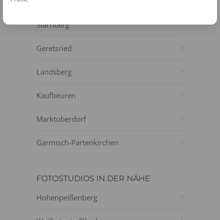
Murnau am Staffelsee
Starnberg
Geretsried
Landsberg
Kaufbeuren
Marktoberdorf
Garmisch-Partenkirchen
FOTOSTUDIOS IN DER NÄHE
Hohenpeißenberg