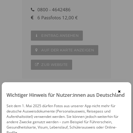
0800 - 4642486
6 Passfotos 12,00 €
EINTRAG ANSEHEN
AUF DER KARTE ANZEIGEN
ZUR WEBSITE
×
Wichtiger Hinweis für Nutzer:innen aus Deutschland
WEITERE FOTOAUTOMATEN IN DER
Seit dem 1. Mai 2025 dürfen Fotos aus unserer App nicht mehr für
NÄHE
deutsche Ausweisdokumente (Personalausweis, Reisepass und
Aufenthaltstitel) verwendet werden. Sie können jedoch weiterhin für
Weilheim in Oberbayern
andere Zwecke genutzt werden – zum Beispiel für Führerschein,
Gesundheitskarte, Visum, Lebenslauf, Schülerausweis oder Online-
Profile